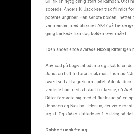
SIF fik en rigtig dårlig start på kampen. Uret
scorede. Anders K. Jacobsen trak fri midt for
potente angriber. Han sendte bolden i nettet 
var manden med tilnavnet AK47 på færde ige
gang bankede han dog bolden over målet.
I den anden ende svarede Nicolaj Ritter igen m
AaB sad på begivenhederne og skabte en del fa
Jönsson helt fri foran mål, men Thomas Nørg
svært ved at få greb om spillet. Adeola Runs
ventede han med sit skud for længe, så AaB
Ritter forsøgte sig med et flugtskud på en ri
Jönsson og Nicklas Helenius, der viste mes
sig af. Og sådan sluttede en 1. halvleg på det
Dobbelt udskiftning