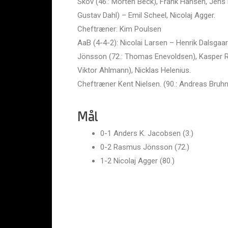
Skov (46.: Morten Beck), Frank Hansen, Jens
Gustav Dahl) – Emil Scheel, Nicolaj Agger.
Cheftræner: Kim Poulsen
AaB (4-4-2): Nicolai Larsen – Henrik Dalsgaa
Jönsson (72.: Thomas Enevoldsen), Kasper R
Viktor Ahlmann), Nicklas Helenius.
Cheftræner Kent Nielsen. (90.: Andreas Bruhn
Mål
0-1 Anders K. Jacobsen (3.)
0-2 Rasmus Jönsson (72.)
1-2 Nicolaj Agger (80.)