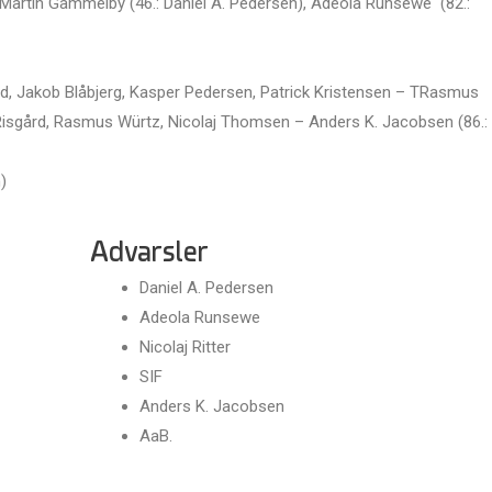
 Martin Gammelby (46.: Daniel A. Pedersen), Adeola Runsewe (82.:
rd, Jakob Blåbjerg, Kasper Pedersen, Patrick Kristensen – TRasmus
isgård, Rasmus Würtz, Nicolaj Thomsen – Anders K. Jacobsen (86.:
)
Advarsler
Daniel A. Pedersen
Adeola Runsewe
Nicolaj Ritter
SIF
Anders K. Jacobsen
AaB.