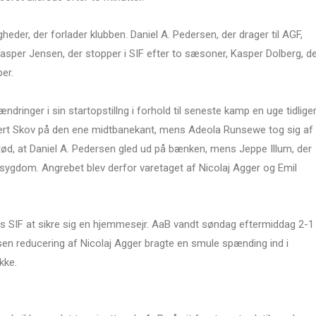
eder, der forlader klubben. Daniel A. Pedersen, der drager til AGF,
asper Jensen, der stopper i SIF efter to sæsoner, Kasper Dolberg, d
er.
ringer i sin startopstillng i forhold til seneste kamp en uge tidlige
ert Skov på den ene midtbanekant, mens Adeola Runsewe tog sig af
ød, at Daniel A. Pedersen gled ud på bænken, mens Jeppe Illum, der
ed sygdom. Angrebet blev derfor varetaget af Nicolaj Agger og Emil
edes SIF at sikre sig en hjemmesejr. AaB vandt søndag eftermiddag 2-1 
n reducering af Nicolaj Agger bragte en smule spænding ind i
kke.