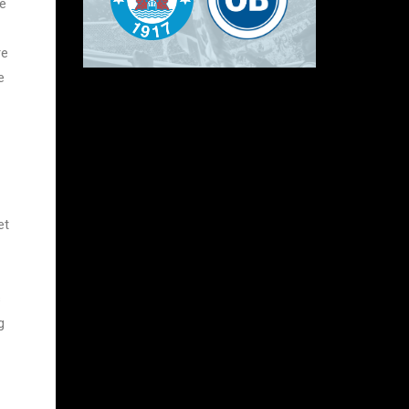
ce
re
e
et
s
g