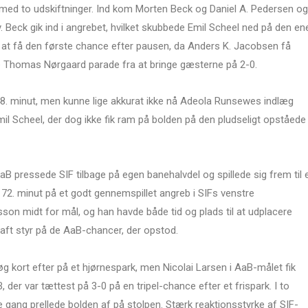
med to udskiftninger. Ind kom Morten Beck og Daniel A. Pedersen og
Beck gik ind i angrebet, hvilket skubbede Emil Scheel ned på den en
 at få den første chance efter pausen, da Anders K. Jacobsen få
de Thomas Nørgaard parade fra at bringe gæsterne på 2-0.
48. minut, men kunne lige akkurat ikke nå Adeola Runsewes indlæg
il Scheel, der dog ikke fik ram på bolden på den pludseligt opståede
B pressede SIF tilbage på egen banehalvdel og spillede sig frem til 
 72. minut på et godt gennemspillet angreb i SIFs venstre
on midt for mål, og han havde både tid og plads til at udplacere
haft styr på de AaB-chancer, der opstod.
 kort efter på et hjørnespark, men Nicolai Larsen i AaB-målet fik
, der var tættest på 3-0 på en tripel-chance efter et frispark. I to
ang prellede bolden af på stolpen. Stærk reaktionsstyrke af SIF-