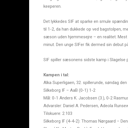
keeperen.
Det lykkedes SIF at sparke en smule spænding
til 1-2, da han dukkede op ved bagstolpen, me
sæson uden hjemmesejre – en realitet. Mest b
minut. Den unge SIFer fik dermed sin debut 
SIF spiller sæsonens sidste kamp i Slagelse
Kampen i tal:
Alka Superligaen, 32. spillerunde, søndag den
Silkeborg IF – AaB (0-1) 1-2
Mål: 0-1 Anders K. Jacobsen (3.), 0-2 Rasmus
Advarsler: Daniel A. Pedersen, Adeola Runsewe
Tilskuere: 2.103
Silkeborg IF (4-4-2): Thomas Nørgaard – Denni