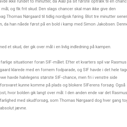
 havde ikke rundet to minutter, da AaB på sit første optræk til en chan
 mål, og fik frit skud. Den slags chancer skal man ikke give den
bag Thomas Nørgaard til tidlig nordjysk føring. Blot tre minutter sene
n, da han nåede først på en bold i kamp med Simon Jakobsen. Denn
ed et skud, der gik over mål i en livlig indledning på kampen.
rlige situationer foran SIF-målet. Efter et kvarters spil var Rasmus
aard klarede med en fornem fodparade, og SIF havde i det hele tag
ewe havde halvlegens største SIF-chance, men fri i venstre side
-forsvaret kunne komme på plads og blokere SIFerens forsøg. Også
post, hvor bolden gik langt over mål. I den anden ende var det Rasmu
t farlighed med skudforsøg, som Thomas Nørgaard dog hver gang to
 absolut jævne.