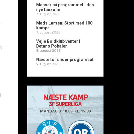
Masser på programmet i den
nye fanzone
7. august 2026
er
Mads Larsen: Stort med 100
kampe
7. august 2026
Vejle Boldklub venter i
Betano Pokalen
re
6. august 2026
Næste to runder programsat
5. august 2026
i
NÆSTE KAMP
3F SUPERLIGA
MANDAG D. 10.08. KL. 19.00