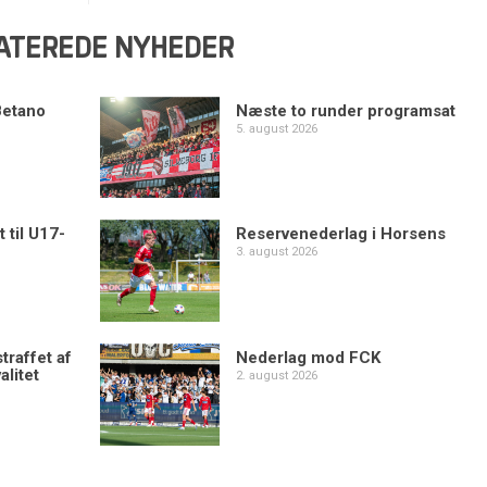
ATEREDE NYHEDER
Betano
Næste to runder programsat
5. august 2026
 til U17-
Reservenederlag i Horsens
3. august 2026
traffet af
Nederlag mod FCK
alitet
2. august 2026