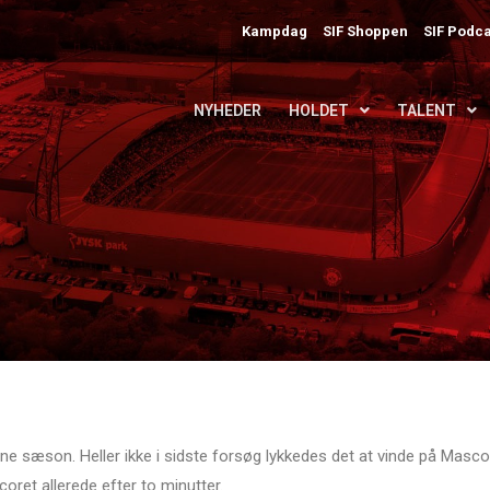
Kampdag
SIF Shoppen
SIF Podca
NYHEDER
HOLDET
TALENT
ne sæson. Heller ikke i sidste forsøg lykkedes det at vinde på Masco
oret allerede efter to minutter.