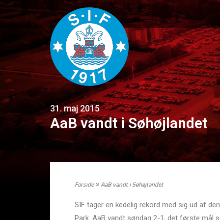
31. maj 2015
AaB vandt i Søhøjlandet
Forside
»
AaB vandt i Søhøjlandet
SIF tager en kedelig rekord med sig ud af den
Park. AaB vandt søndag 2-1, det første mål sc