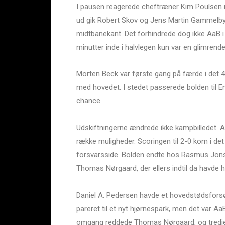
I pausen reagerede cheftræner Kim Poulsen 
ud gik Robert Skov og Jens Martin Gammelby. 
midtbanekant. Det forhindrede dog ikke AaB i
minutter inde i halvlegen kun var en glimren
Morten Beck var første gang på færde i det 
med hovedet. I stedet passerede bolden til Em
chance.
Udskiftningerne ændrede ikke kampbilledet. Aa
række muligheder. Scoringen til 2-0 kom i det
forsvarsside. Bolden endte hos Rasmus Jönss
Thomas Nørgaard, der ellers indtil da havde 
Daniel A. Pedersen havde et hovedstødsforsøg
pareret til et nyt hjørnespark, men det var AaB
omgang reddede Thomas Nørgaard, og tredje g