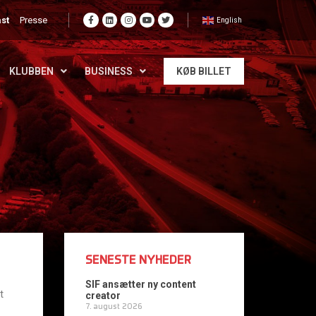
st
Presse
English
KLUBBEN
BUSINESS
KØB BILLET
SENESTE NYHEDER
SIF ansætter ny content
t
creator
7. august 2026