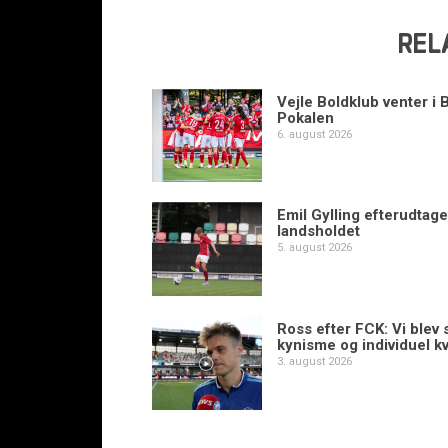
REL
Vejle Boldklub venter i 
Pokalen
6. august 2026
Emil Gylling efterudtaget
landsholdet
5. august 2026
Ross efter FCK: Vi blev s
kynisme og individuel kv
3. august 2026