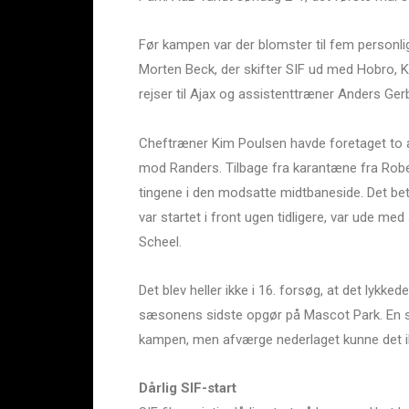
Før kampen var der blomster til fem personligh
Morten Beck, der skifter SIF ud med Hobro, K
rejser til Ajax og assistenttræner Anders Gerb
Cheftræner Kim Poulsen havde foretaget to ænd
mod Randers. Tilbage fra karantæne fra Rob
tingene i den modsatte midtbaneside. Det bet
var startet i front ugen tidligere, var ude m
Scheel.
Det blev heller ikke i 16. forsøg, at det lykk
sæsonens sidste opgør på Mascot Park. En se
kampen, men afværge nederlaget kunne det i
Dårlig SIF-start