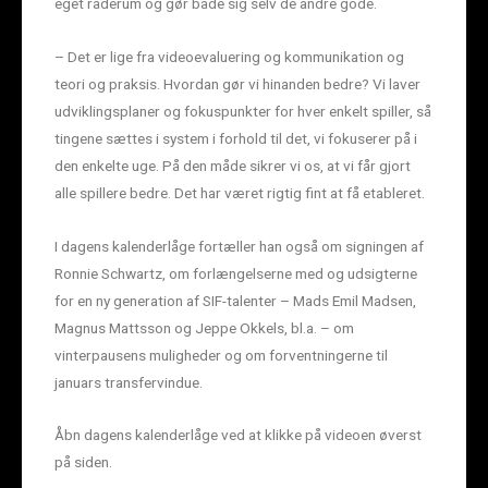
eget råderum og gør både sig selv de andre gode.
– Det er lige fra videoevaluering og kommunikation og
teori og praksis. Hvordan gør vi hinanden bedre? Vi laver
udviklingsplaner og fokuspunkter for hver enkelt spiller, så
tingene sættes i system i forhold til det, vi fokuserer på i
den enkelte uge. På den måde sikrer vi os, at vi får gjort
alle spillere bedre. Det har været rigtig fint at få etableret.
I dagens kalenderlåge fortæller han også om signingen af
Ronnie Schwartz, om forlængelserne med og udsigterne
for en ny generation af SIF-talenter – Mads Emil Madsen,
Magnus Mattsson og Jeppe Okkels, bl.a. – om
vinterpausens muligheder og om forventningerne til
januars transfervindue.
Åbn dagens kalenderlåge ved at klikke på videoen øverst
på siden.