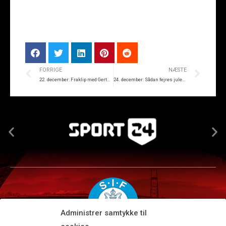
FORRIGE
NÆSTE
22. december: Fraklip med Gertsen og Simon J.
24. december: Sådan fejres julen hos SIF’erne
Administrer samtykke til