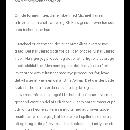
om det begivenhedsrige år.
Om de forandringer, der er sket med Michael Hansen
tiltræden som cheftræner og Stükers genudnævnelse som
sportschef siger han:
– Michael er en træner, der er enormt åben overfor nye
tiltag. Det har været godt for os i den proces, vi har været
inde i. Nu siger jeg proces, og det er et farligt ord at bruge
i fodboldklubber. Men som jeg ser det, har vi i efteråret
lavet store omvæltninger med nye procedurer for, hvad
det vil sige at være en del af SIF’s A-trup. Det gælder både
stab i forhold til hvordan vi samarbejder og har
ansvarsområder, men også i forhold til spillerne. Hvis man
gerne vil være en del af Silkeborg IF som satser massivt på
udvikling af egne spillere samtidig med at vi laver gode
resultater, er det vigtigt, at hver enkelt spiller bliver skarp
på og bruger tid på, hvordan han bedst muligt udfylder sit