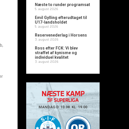
Næste to runder programsat
5. august 2026
Emil Gylling efterudtaget til
U17-landsholdet
5. august 2026
Reservenederlag i Horsens
3. august 2026
b,
Ross efter FCK: Vi blev
straffet af kynisme og
individuel kvalitet
3. august 2026
er
NÆSTE KAMP
3F SUPERLIGA
MANDAG D. 10.08. KL. 19.00