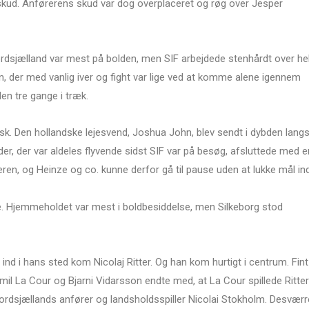
l skud. Anførerens skud var dog overplaceret og røg over Jesper
rdsjælland var mest på bolden, men SIF arbejdede stenhårdt over he
n, der med vanlig iver og fight var lige ved at komme alene igennem
en tre gange i træk.
k. Den hollandske lejesvend, Joshua John, blev sendt i dybden lang
der, der var aldeles flyvende sidst SIF var på besøg, afsluttede med e
ren, og Heinze og co. kunne derfor gå til pause uden at lukke mål ind
e. Hjemmeholdet var mest i boldbesiddelse, men Silkeborg stod
ind i hans sted kom Nicolaj Ritter. Og han kom hurtigt i centrum. Fint
mil La Cour og Bjarni Vidarsson endte med, at La Cour spillede Ritter
Nordsjællands anfører og landsholdsspiller Nicolai Stokholm. Desværr