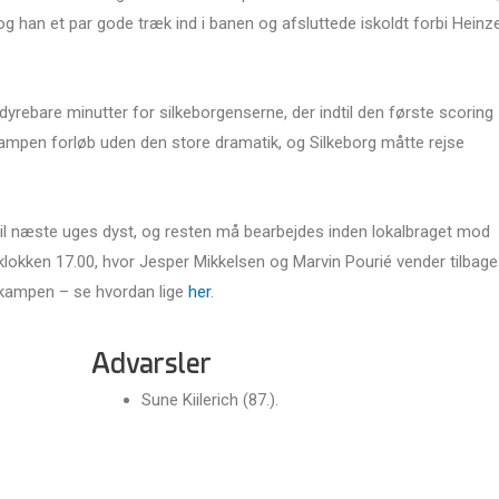
g han et par gode træk ind i banen og afsluttede iskoldt forbi Heinz
dyrebare minutter for silkeborgenserne, der indtil den første scoring
mpen forløb uden den store dramatik, og Silkeborg måtte rejse
til næste uges dyst, og resten må bearbejdes inden lokalbraget mod
lokken 17.00, hvor Jesper Mikkelsen og Marvin Pourié vender tilbage
il kampen – se hvordan lige
her
.
Advarsler
Sune Kiilerich (87.).