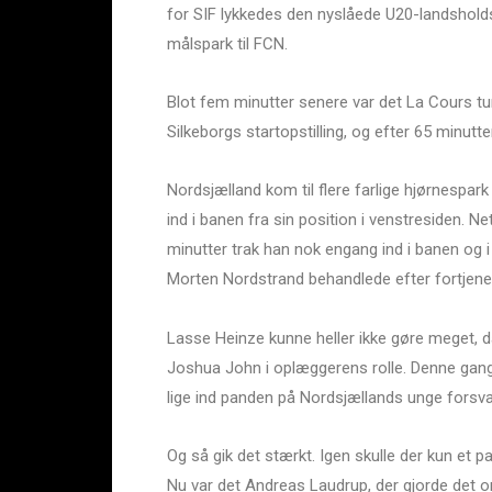
for SIF lykkedes den nyslåede U20-landsholdss
målspark til FCN.
Blot fem minutter senere var det La Cours tur
Silkeborgs startopstilling, og efter 65 minut
Nordsjælland kom til flere farlige hjørnespark
ind i banen fra sin position i venstresiden. N
minutter trak han nok engang ind i banen og i s
Morten Nordstrand behandlede efter fortjene
Lasse Heinze kunne heller ikke gøre meget, da
Joshua John i oplæggerens rolle. Denne gang
lige ind panden på Nordsjællands unge forsva
Og så gik det stærkt. Igen skulle der kun et p
Nu var det Andreas Laudrup, der gjorde det on