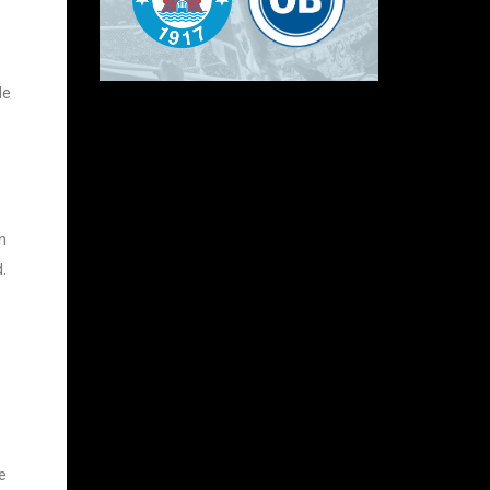
le
s
n
.
e