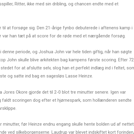
piller, Ritter, ikke med sin dribling, og chancen endte med et
 til at forsøge sig. Den 21-årige fynbo debuterede i aftenens kamp i
ter var han tæt på at score for de røde med et nærgående forsøg.
 i denne periode, og Joshua John var hele tiden giftig, når han søgte
etop John skulle blive arkitekten bag kampens første scoring. Efter 72
tedet for at afslutte selv, slog han et perfekt indlæg ind i feltet, so
ste og satte ind bag en sagesløs Lasse Heinze.
 Jores Okore gjorde det til 2-0 blot tre minutter senere. Igen var
 faldt scoringen dog efter et hjørnespark, som hollænderen sendte
rsklippe.
ar minutter, før Heinze endnu engang skulle hente bolden ud af nettet
de ved silkeborgenserne. Laudrup var blevet indskiftet kort forinden