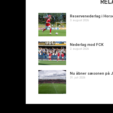
REL
Reservenederlag i Hors
3. august 2026
Nederlag mod FCK
2. august 2026
Nu åbner sæsonen på J
31. juli 2026