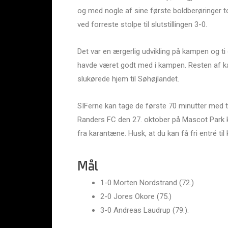
og med nogle af sine første boldberøringer to
ved forreste stolpe til slutstillingen 3-0.
Det var en ærgerlig udvikling på kampen og ti 
havde været godt med i kampen. Resten af ka
slukørede hjem til Søhøjlandet.
SIFerne kan tage de første 70 minutter med 
Randers FC den 27. oktober på Mascot Park k
fra karantæne. Husk, at du kan få fri entré t
Mål
1-0 Morten Nordstrand (72.)
2-0 Jores Okore (75.)
3-0 Andreas Laudrup (79.).