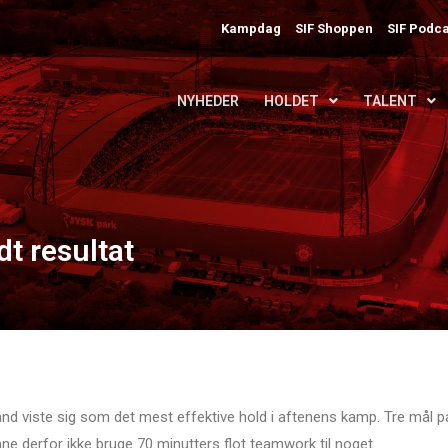
Kampdag
SIF Shoppen
SIF Podca
NYHEDER
HOLDET
TALENT
dt resultat
d viste sig som det mest effektive hold i aftenens kamp. Tre mål p
nne derfor ikke bruge 70 minutters flot teamwork til noget.