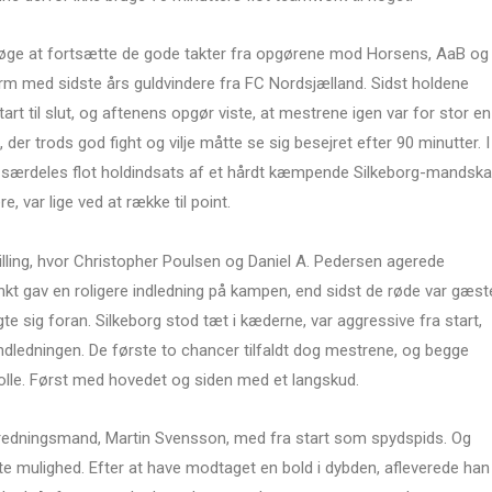
rsøge at fortsætte de gode takter fra opgørene mod Horsens, AaB og
 arm med sidste års guldvindere fra FC Nordsjælland. Sidst holdene
art til slut, og aftenens opgør viste, at mestrene igen var for stor en
er trods god fight og vilje måtte se sig besejret efter 90 minutter. I
n særdeles flot holdindsats af et hårdt kæmpende Silkeborg-mandska
e, var lige ved at række til point.
lling, hvor Christopher Poulsen og Daniel A. Pedersen agerede
 gav en roligere indledning på kampen, end sidst de røde var gæst
te sig foran. Silkeborg stod tæt i kæderne, var aggressive fra start,
ndledningen. De første to chancer tilfaldt dog mestrene, og begge
olle. Først med hovedet og siden med et langskud.
 redningsmand, Martin Svensson, med fra start som spydspids. Og
e mulighed. Efter at have modtaget en bold i dybden, afleverede han