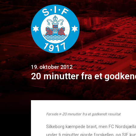
19. oktober 2012
20 minutter fra et godken
Forside
»
20 minutter fra et godkendt resultat
Silkeborg kæmpede bravt, men FC Nordsjællan
under ti minutter gjorde forskellen, og SIF ku