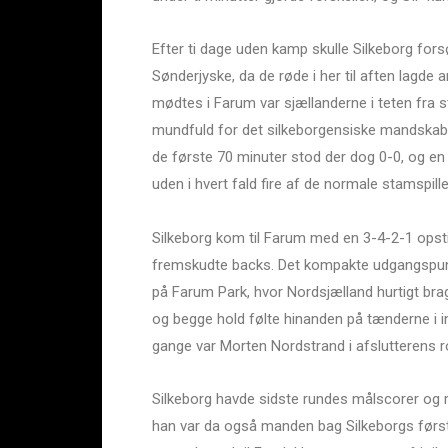
Efter ti dage uden kamp skulle Silkeborg fo
Sønderjyske, da de røde i her til aften lagde
mødtes i Farum var sjællanderne i teten fra st
mundfuld for det silkeborgensiske mandskab, d
de første 70 minuter stod der dog 0-0, og e
uden i hvert fald fire af de normale stamspiller
Silkeborg kom til Farum med en 3-4-2-1 opsti
fremskudte backs. Det kompakte udgangspunkt
på Farum Park, hvor Nordsjælland hurtigt brag
og begge hold følte hinanden på tænderne i i
gange var Morten Nordstrand i afslutterens r
Silkeborg havde sidste rundes målscorer og
han var da også manden bag Silkeborgs først