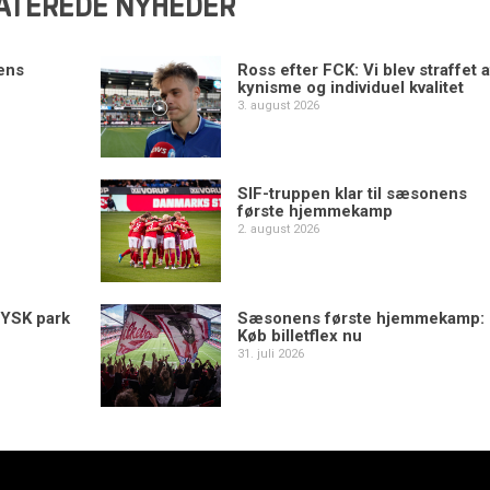
ATEREDE NYHEDER
ens
Ross efter FCK: Vi blev straffet a
kynisme og individuel kvalitet
3. august 2026
SIF-truppen klar til sæsonens
første hjemmekamp
2. august 2026
YSK park
Sæsonens første hjemmekamp:
Køb billetflex nu
31. juli 2026