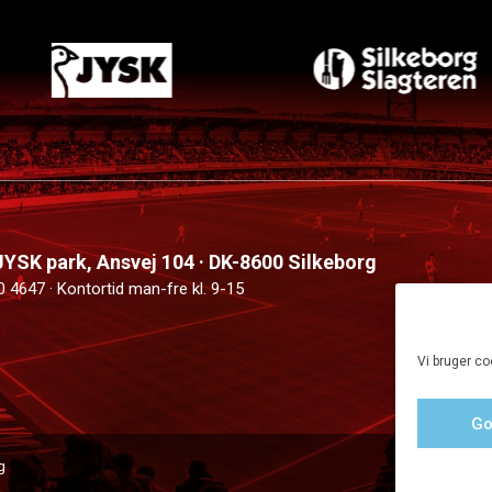
 JYSK park, Ansvej 104 · DK-8600 Silkeborg
0 4647 · Kontortid man-fre kl. 9-15
Vi bruger co
Go
g