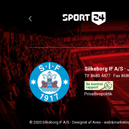
Silkeborg IF A/S ·
Tlf 8680 4477 · Fax 868
Privatlivspolitik
© 2020 Silkeborg IF A/S - Designet af Aveo - web&marketin