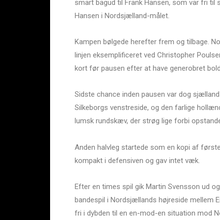
smart bagud til Frank Hansen, som var fri ti
Hansen i Nordsjælland-målet.
Kampen bølgede herefter frem og tilbage. No
linjen eksemplificeret ved Christopher Poulse
kort før pausen efter at have generobret bold
Sidste chance inden pausen var dog sjællands
Silkeborgs venstreside, og den farlige hollæn
lumsk rundskæv, der strøg lige forbi opstande
Anden halvleg startede som en kopi af først
kompakt i defensiven og gav intet væk.
Efter en times spil gik Martin Svensson ud og 
bandespil i Nordsjællands højreside mellem E
fri i dybden til en en-mod-en situation mod 