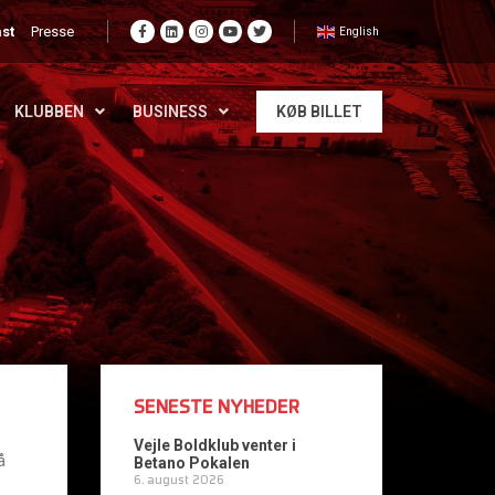
st
Presse
English
KLUBBEN
BUSINESS
KØB BILLET
SENESTE NYHEDER
Vejle Boldklub venter i
å
Betano Pokalen
6. august 2026