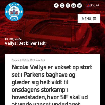
English
MENU
10. maj 2022
Vallys: Det bliver fedt
Forside
»
Vallys: Det bliver fedt
Nicolai Vallys er vokset op stort
set i Parkens baghave og
glæder sig helt vildt til
onsdagens storkamp i
hovedstaden, hvor SIF skal ud