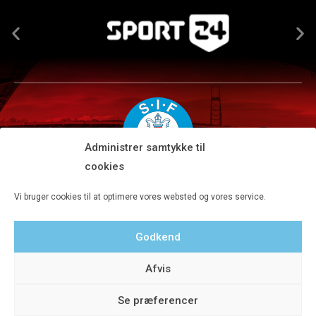
Administrer samtykke til
cookies
Silkeborg IF A/S · JYSK park, Ansvej 104 · DK-8600 Silkeborg
Vi bruger cookies til at optimere vores websted og vores service.
Tlf 8680 4477 · Fax 8680 4647 · Kontortid man-fre kl. 9-15
Godkend
Privatlivspolitik
Afvis
Se præferencer