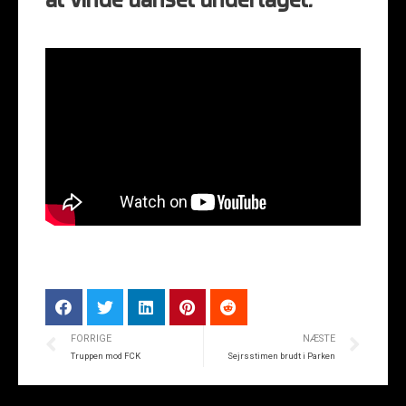
at vinde uanset underlaget.
FORRIGE
NÆSTE
Truppen mod FCK
Sejrsstimen brudt i Parken