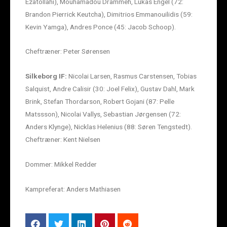
Ezatollahi), Mouhamadou Drammeh, Lukas Engel (72:
Brandon Pierrick Keutcha), Dimitrios Emmanouilidis (59:
Kevin Yamga), Andres Ponce (45: Jacob Schoop).
Cheftræner: Peter Sørensen
Silkeborg IF:
Nicolai Larsen, Rasmus Carstensen, Tobias
Salquist, Andre Calisir (30: Joel Felix), Gustav Dahl, Mark
Brink, Stefan Thordarson, Robert Gojani (87: Pelle
Matssson), Nicolai Vallys, Sebastian Jørgensen (72:
Anders Klynge), Nicklas Helenius (88: Søren Tengstedt).
Cheftræner: Kent Nielsen
Dommer: Mikkel Redder
Kampreferat: Anders Mathiasen