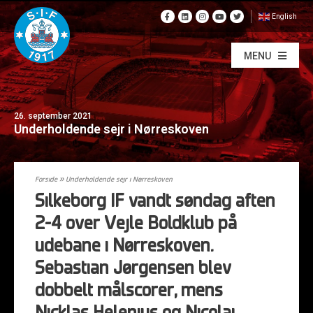
English
MENU
26. september 2021
Underholdende sejr i Nørreskoven
Forside
»
Underholdende sejr i Nørreskoven
Silkeborg IF vandt søndag aften
2-4 over Vejle Boldklub på
udebane i Nørreskoven.
Sebastian Jørgensen blev
dobbelt målscorer, mens