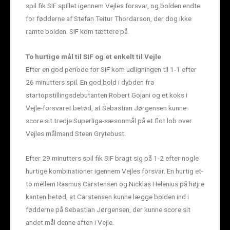
spil fik SIF spillet igennem Vejles forsvar, og bolden endte
for fødderne af Stefan Teitur Thordarson, der dog ikke
ramte bolden. SIF kom tættere på.
To hurtige mål til SIF og et enkelt til Vejle
Efter en god periode for SIF kom udligningen til 1-1 efter
26 minutters spil. En god bold i dybden fra
startopstillingsdebutanten Robert Gojani og et koks i
Vejle-forsvaret betød, at Sebastian Jørgensen kunne
score sit tredje Superliga-sæsonmål på et flot lob over
Vejles målmand Steen Grytebust.
Efter 29 minutters spil fik SIF bragt sig på 1-2 efter nogle
hurtige kombinationer igennem Vejles forsvar. En hurtig et-
to mellem Rasmus Carstensen og Nicklas Helenius på højre
kanten betød, at Carstensen kunne lægge bolden ind i
fødderne på Sebastian Jørgensen, der kunne score sit
andet mål denne aften i Vejle.