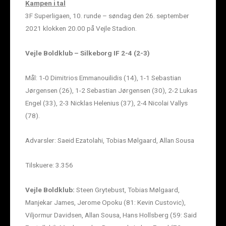
Kampen i tal
3F Superligaen, 10. runde – søndag den 26. september
2021 klokken 20.00 på Vejle Stadion.
Vejle Boldklub – Silkeborg IF 2-4 (2-3)
Mål: 1-0 Dimitrios Emmanouilidis (14), 1-1 Sebastian
Jørgensen (26), 1-2 Sebastian Jørgensen (30), 2-2 Lukas
Engel (33), 2-3 Nicklas Helenius (37), 2-4 Nicolai Vallys
(78).
Advarsler: Saeid Ezatolahi, Tobias Mølgaard, Allan Sousa
Tilskuere: 3.356
Vejle Boldklub:
Steen Grytebust, Tobias Mølgaard,
Manjekar James, Jerome Opoku (81: Kevin Custovic),
Viljormur Davidsen, Allan Sousa, Hans Hollsberg (59: Said