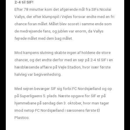
2-4 til SIF!
Efter 78 minutter kom det afgørende mål fra SIFs Nicolai
Vallys, der efter klumpspil i Vejles forsvar endte med en fri
chance foran målet. Målet blev scoret i samme ende som
de medrejsende fans, og jublen var enorm, da Vallys
fejrede målet med dem bag målet.
Mod kampens slutning skabte ingen af holdene de store
chancer, og det endte derfor med en sejr på 2-4 til SIF i en
hæsblæsende affære på Vejle Stadion, hvor især første
halvleg var begivenhedsrig.
Med sejren bevæger SIF sig forbi FC Nordsjælland og op
på Superligaens 5. plads. Næste opgave for SIF er på
hjemmebane på søndag den 3. oktober, hvor man tager
imod netop FC Nordsjælland i sæsonens første El
Plastico.