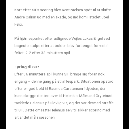
Kort efter SIFs scoring blev Kent Nielsen nødt til at skifte
Andre Calisir ud med en skade, og ind kom i stedet Joel
Felix.
På hjørnesparket efter udlignede Vejles Lukas Engel ved
bageste stolpe efter at bolden blev forlænget forrest i
feltet. 2-2 efter 33 minutters spil.
Føring til SIF!
Efter 36 minutters spil kunne SIF bringe sig foran nok
engang – denne gang på straffespark. Situationen opstod
efter en god bold til Rasmus Carstensen i dybden, der
kunne lægge den ind over til Helenius. Målmand Grytebust
tacklede Helenius på ulovlig vis, og der var dermed straffe
til SIF. Dette omsatte Helenius selv til sikker scoring med
sit andet mål i sæsonen.