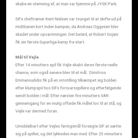
skabe en stemning af, at man var hjemme på JYSK Park.
SIFs cheftræner Kent Nielsen var tvunget til at skifte ud på
midtbanen kort inden kampen, da Andreas Oggesen blev
skadet under opvarmningen. Det betød, at Robert Gojani
fik sin første Superliga-kamp fra start.
Mål til Vejle
Efter 14 minutters spil fik Vejle skabt deres første reelle
chance, som også senere blev til et mål. Dimitrios
Emmanouilidis fik på en omstilling tilkæmpet sig bolden
efter klumpspil hos SIFs forsvarsspillere og efterfølgende
sendt bolden i mål. Efter næsten fire minutters VAR-
gennemgang for en mulig offside fik målet lov til at stå, og
Vejle var dermed foran.
Umiddelbart efter Vejles føringsmål forsøgte SIF at sætte
sig på spillet, og det lykkedes man med. Efter 23 minutters