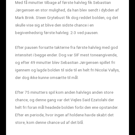
Med få minutter tilbage af første halvleg fik Sebastian
Jørgensen en stor mulighed, da han blev sendt i dybden af
Mark Brink. Steen Grytebust fik dog reddet bolden, og det
skulle vise sig at blive den sidste chance i en
begivenhedsrig første halvleg: 2-3 ved pausen.
Efter pausen forsatte takterne fra første halvleg med god
intensitet i begge ender. Dog var SIF mest toneangivende,
og efter 49 minutter blev Sebastian Jørgensen spillet fri
igennem og lagde bolden til side til en helt fri Nicolai Vallys,
der dog ikke kunne omsætte til mål.
Efter 75 minutters spil kom anden halvlegs anden store
chance, og denne gang var det Vejles Said Ezatolahi der
helt fri foran mål headede bolden forbi den ene opstander.
Efter en periode, hvor ingen af holdene havde skabt det
store, kom denne chance ud af det blå.