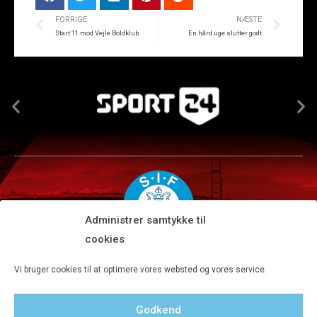
FORRIGE
NÆSTE
Start 11 mod Vejle Boldklub
En hård uge slutter godt
Administrer samtykke til
cookies
Silkeborg IF A/S · JYSK park, Ansvej 104 · DK-8600 Silkeborg
Vi bruger cookies til at optimere vores websted og vores service.
Tlf 8680 4477 · Fax 8680 4647 · Kontortid man-fre kl. 9-15
Godkend