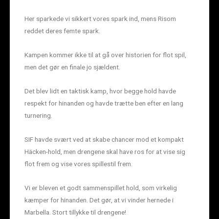
Her sparkede vi sikkert vores spark ind, mens Risom
reddet deres femte spark.
Kampen kommer ikke til at gå over historien for flot spil,
men det gør en finale jo sjældent.
Det blev lidt en taktisk kamp, hvor begge hold havde
respekt for hinanden og havde trætte ben efter en lang
turnering.
SIF havde svært ved at skabe chancer mod et kompakt
Häcken-hold, men drengene skal have ros for at vise sig
flot frem og vise vores spillestil frem.
Vi er bleven et godt sammenspillet hold, som virkelig
kæmper for hinanden. Det gør, at vi vinder hernede i
Marbella. Stort tillykke til drengene!