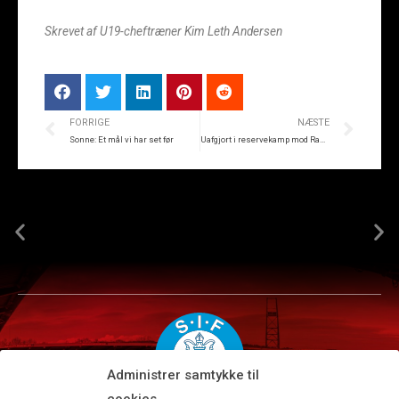
Skrevet af U19-cheftræner Kim Leth Andersen
FORRIGE
NÆSTE
Sonne: Et mål vi har set før
Uafgjort i reservekamp mod Randers
Administrer samtykke til