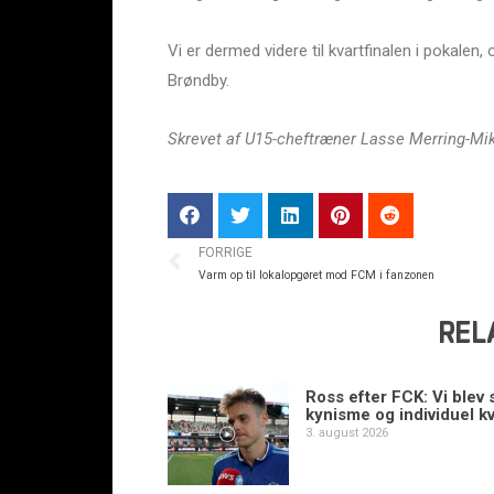
Vi er dermed videre til kvartfinalen i pokalen
Brøndby.
Skrevet af U15-cheftræner Lasse Merring-Mi
FORRIGE
Varm op til lokalopgøret mod FCM i fanzonen
REL
Ross efter FCK: Vi blev s
kynisme og individuel kv
3. august 2026