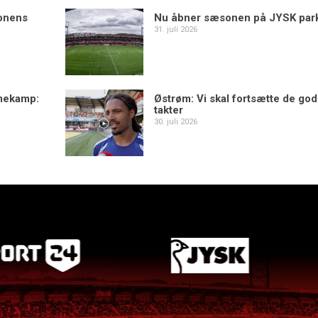
sonens
Nu åbner sæsonen på JYSK par
31. juli 2026
mekamp:
Østrøm: Vi skal fortsætte de go
takter
30. juli 2026