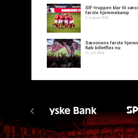
SIF-truppen klar til sæ
første hjemmekamp
2. august 2026
Sæsonens første hjem
Køb billetflex nu
31. juli 2026