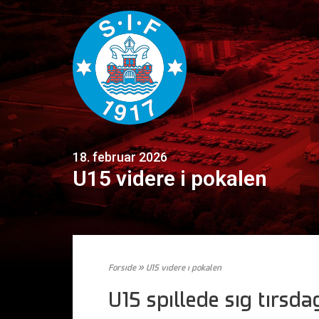
18. februar 2026
U15 videre i pokalen
Forside
»
U15 videre i pokalen
U15 spillede sig tirsdag