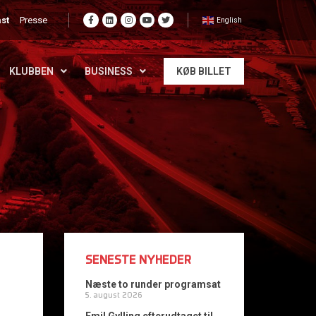
st
Presse
English
KLUBBEN
BUSINESS
KØB BILLET
SENESTE NYHEDER
Næste to runder programsat
5. august 2026