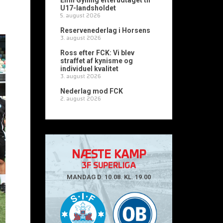
Emil Gylling efterudtaget til
U17-landsholdet
5. august 2026
Reservenederlag i Horsens
3. august 2026
Ross efter FCK: Vi blev
straffet af kynisme og
individuel kvalitet
3. august 2026
Nederlag mod FCK
2. august 2026
NÆSTE KAMP
3F SUPERLIGA
MANDAG D. 10.08. KL. 19.00