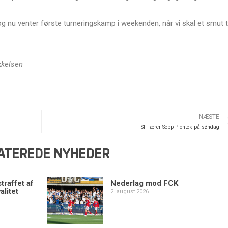
, og nu venter første turneringskamp i weekenden, når vi skal et smut ti
kkelsen
NÆSTE
SIF ærer Sepp Piontek på søndag
ATEREDE NYHEDER
traffet af
Nederlag mod FCK
alitet
2. august 2026