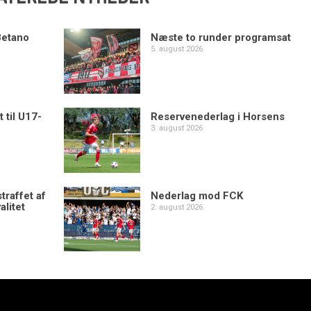
Betano
Næste to runder programsat
5. august 2026
 til U17-
Reservenederlag i Horsens
3. august 2026
traffet af
Nederlag mod FCK
alitet
2. august 2026