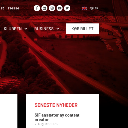
st
Presse
English
KLUBBEN
BUSINESS
KØB BILLET
SENESTE NYHEDER
SIF ansætter ny content
creator
7. august 2026