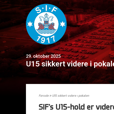
29. oktober 2025
U15 sikkert videre i poka
Forside
»
U15 sikkert videre i pokalen
SIF’s U15-hold er vider