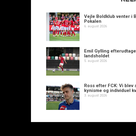
Vejle Boldklub venter i 
Pokalen
6. august 2026
Emil Gylling efterudtaget
landsholdet
5. august 2026
Ross efter FCK: Vi blev s
kynisme og individuel kv
3. august 2026