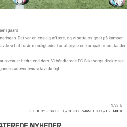
ruensgaard
urneringen. Det var en ensidig affære, og vi satte os godt på kampen.
å havde vi haft større muligheder for at bryde en kompakt modstander
t par niveauer bedre end dem. Vi håndterede FC Silkeborgs direkte spil
gheder, udover hvis vi lavede fejl.
NÆSTE
DEBUT TIL NY FOOD TRUCK // STORT OPVARMET TELT // LIVE MUSIK
ATEREDE NYHEDER