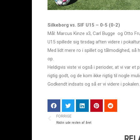
Silkeborg vs. SIF U15 – 0-5 (0-2)
Mål: Marcus Kinze x3, Carl Bugge og Otto F
U15 spillede sig tirsdag aften videre i pokalt
Med lidt mere ro i spillet og tålmodighed, s
op.
Heldigvis viste vi også i perioder, at vi var e
rigtig godt, og de kom ikke rigtig til nogle muli
Godkendt indsats og så er vi videre i pokalen.
FORRIGE
Rödin ude resten af året
REL