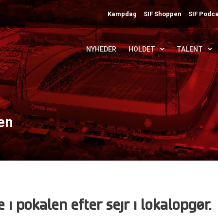
Kampdag
SIF Shoppen
SIF Podca
NYHEDER
HOLDET
TALENT
len
e i pokalen efter sejr i lokalopgør.