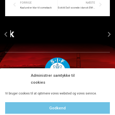
FORRIGE
NÆSTE
Kaalund er klar til comeback
Eskild Dall scorede i dansk EM-sejr
Administrer samtykke til
cookies
Silkeborg IF A/S · JYSK park, Ansvej 104 · DK-8600 Silkeborg
Vi bruger cookies til at optimere vores websted og vores service.
Tlf 8680 4477 · Fax 8680 4647 · Kontortid man-fre kl. 9-15
Godkend
Privatlivspolitik