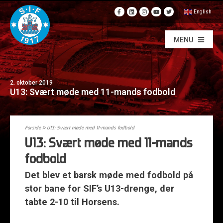
English
MENU
2. oktober 2019
U13: Svært møde med 11-mands fodbold
Forside
»
U13: Svært møde med 11-mands fodbold
U13: Svært møde med 11-mands
fodbold
Det blev et barsk møde med fodbold på
stor bane for SIF’s U13-drenge, der
tabte 2-10 til Horsens.