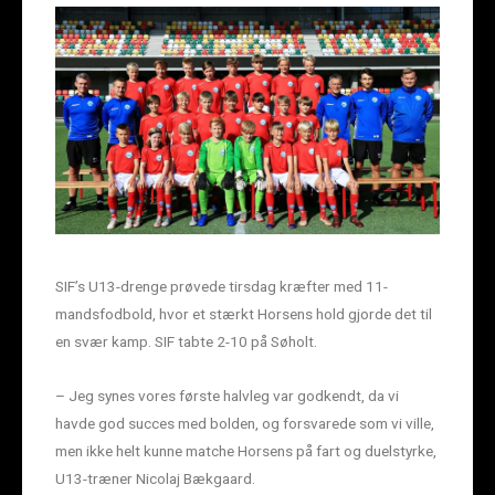
SIF’s U13-drenge prøvede tirsdag kræfter med 11-
mandsfodbold, hvor et stærkt Horsens hold gjorde det til
en svær kamp. SIF tabte 2-10 på Søholt.
– Jeg synes vores første halvleg var godkendt, da vi
havde god succes med bolden, og forsvarede som vi ville,
men ikke helt kunne matche Horsens på fart og duelstyrke,
U13-træner Nicolaj Bækgaard.