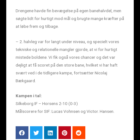
Drengene havde fin bevægelse på egen banehalvdel, men
søgte lidt for hurtigt mod mål og brugte mange kræfter på
at løbe frem og tilbage.
– 2. halvleg var for langt under niveau, og specielt vores
tekniske og relationelle mangler gjorde, at vi for hurtigt
mistede boldene. Vi fik også vores chancer og det var
dejligt at få scoret på den store bane, hvilket vi har haft
svært ved i de tidligere kampe, fortsætter Nicolaj
Bækgaard.
Kampen i tal:
Silkeborg IF – Horsens 2-10 (0-3)
Målscorere for SIF: Lucas Vohnsen og Victor. Hansen.