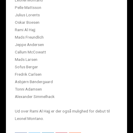
Leonel Montano
Pelle Mattsson
Julius Lorents
Oskar Boesen
Rami Al Hajj
Mads Freundlich
Jeppe Andersen
Callum McCowatt
Mads Larsen
Sofus Berger
Fredrik Carlsen
Asbjørn Bøndergaard
Tonni Adamsen
Alexander Simmelhack
Ud over Rami Al Hajj er der også mulighed for debut til
Leonel Montano.