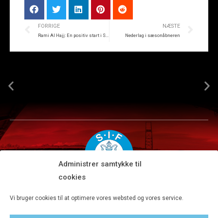
FORRIGE
NÆSTE
Rami Al Hajj: En positiv start i SIF
Nederlag i sæsonåbneren
Administrer samtykke til
cookies
Silkeborg IF A/S · JYSK park, Ansvej 104 · DK-8600 Silkeborg
Vi bruger cookies til at optimere vores websted og vores service.
Tlf 8680 4477 · Fax 8680 4647 · Kontortid man-fre kl. 9-15