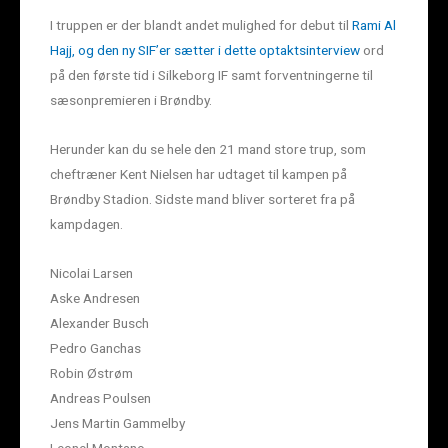
I truppen er der blandt andet mulighed for debut til
Rami Al
Hajj, og den ny SIF’er sætter i dette optaktsinterview
ord
på den første tid i Silkeborg IF samt forventningerne til
sæsonpremieren i Brøndby.
Herunder kan du se hele den 21 mand store trup, som
cheftræner Kent Nielsen har udtaget til kampen på
Brøndby Stadion. Sidste mand bliver sorteret fra på
kampdagen.
Nicolai Larsen
Aske Andresen
Alexander Busch
Pedro Ganchas
Robin Østrøm
Andreas Poulsen
Jens Martin Gammelby