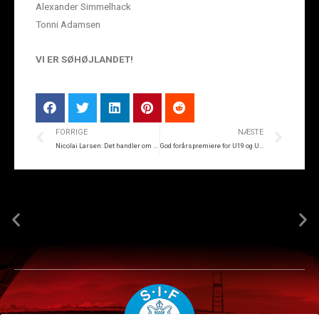
Alexander Simmelhack
Tonni Adamsen
VI ER SØHØJLANDET!
FORRIGE
NÆSTE
Nicolai Larsen: Det handler om at knokle på
God forårspremiere for U19 og U17