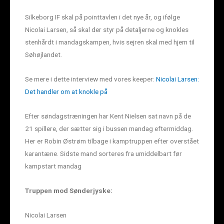
Silkeborg IF skal på pointtavlen i det nye år, og ifølge
Nicolai Larsen, så skal der styr på detaljerne og knokles
stenhårdt i mandagskampen, hvis sejren skal med hjem til
Søhøjlandet.
Se mere i dette interview med vores keeper:
Nicolai Larsen:
Det handler om at knokle på
Efter søndagstræningen har Kent Nielsen sat navn på de
21 spillere, der sætter sig i bussen mandag eftermiddag.
Her er Robin Østrøm tilbage i kamptruppen efter overstået
karantæne. Sidste mand sorteres fra umiddelbart før
kampstart mandag
Truppen mod Sønderjyske:
Nicolai Larsen