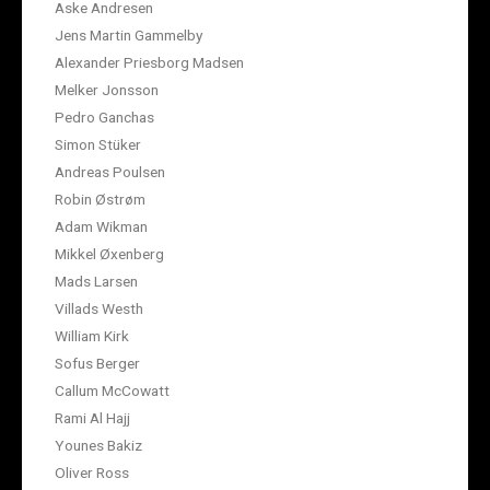
Aske Andresen
Jens Martin Gammelby
Alexander Priesborg Madsen
Melker Jonsson
Pedro Ganchas
Simon Stüker
Andreas Poulsen
Robin Østrøm
Adam Wikman
Mikkel Øxenberg
Mads Larsen
Villads Westh
William Kirk
Sofus Berger
Callum McCowatt
Rami Al Hajj
Younes Bakiz
Oliver Ross