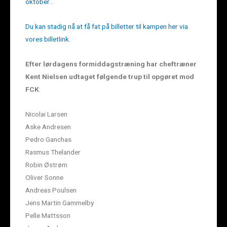
oktober…
Du kan stadig nå at få fat på billetter til kampen her via
vores billetlink
.
Efter lørdagens formiddagstræning har cheftræner
Kent Nielsen udtaget følgende trup til opgøret mod
FCK
:
Nicolai Larsen
Aske Andresen
Pedro Ganchas
Rasmus Thelander
Robin Østrøm
Oliver Sonne
Andreas Poulsen
Jens Martin Gammelby
Pelle Mattsson