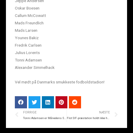
Jeppe Andersen
Oskar Boesen
Callum McCowatt
Mads Freundlich
Mads Larsen
Younes Bakiz
Fredrik Carlsen
Julius Lorents
Tonni Adamsen
Alexander Simmelhack
Vel mødt på Danmarks smukkeste fodboldstadion!
FORRIGE
NÆSTE
Tonni Adamsen er Månedens Spiller i september
Flot SIF-præstation holdt ikke hjem: 2-2 mod FCK