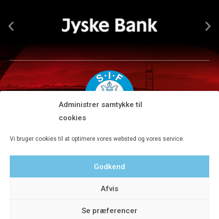
Administrer samtykke til
cookies
Silkeborg IF A/S · JYSK park, Ansvej 104 · DK-8600 Silkeborg
Vi bruger cookies til at optimere vores websted og vores service.
Tlf 8680 4477 · Fax 8680 4647 · Kontortid man-fre kl. 9-15
Godkend
Privatlivspolitik
Afvis
Se præferencer