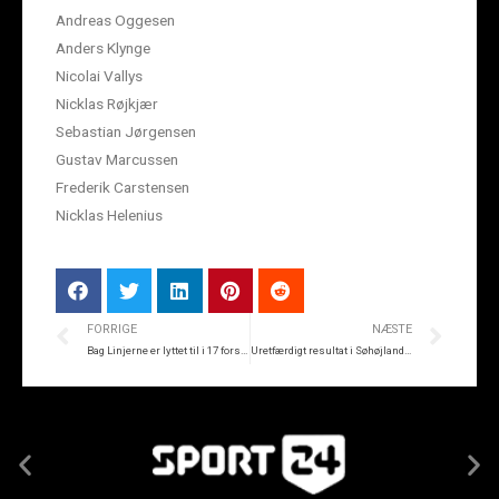
Andreas Oggesen
Anders Klynge
Nicolai Vallys
Nicklas Røjkjær
Sebastian Jørgensen
Gustav Marcussen
Frederik Carstensen
Nicklas Helenius
FORRIGE
NÆSTE
Bag Linjerne er lyttet til i 17 forskellige lande
Uretfærdigt resultat i Søhøjlandet