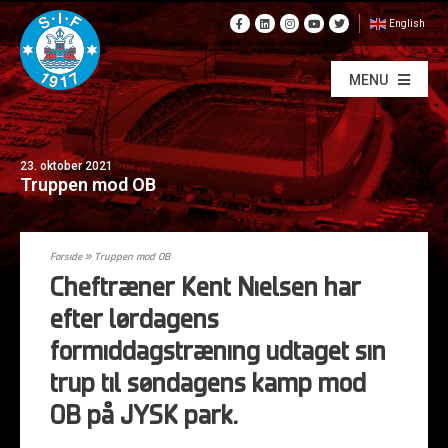
English
MENU
23. oktober 2021
Truppen mod OB
Forside
»
Truppen mod OB
Cheftræner Kent Nielsen har
efter lørdagens
formiddagstræning udtaget sin
trup til søndagens kamp mod
OB på JYSK park.