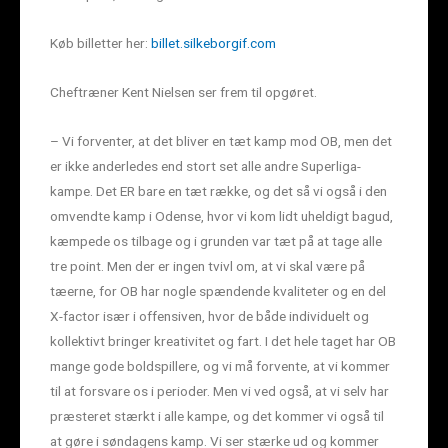
Køb billetter her:
billet.silkeborgif.com
Cheftræner Kent Nielsen ser frem til opgøret.
– Vi forventer, at det bliver en tæt kamp mod OB, men det
er ikke anderledes end stort set alle andre Superliga-
kampe. Det ER bare en tæt række, og det så vi også i den
omvendte kamp i Odense, hvor vi kom lidt uheldigt bagud,
kæmpede os tilbage og i grunden var tæt på at tage alle
tre point. Men der er ingen tvivl om, at vi skal være på
tæerne, for OB har nogle spændende kvaliteter og en del
X-factor især i offensiven, hvor de både individuelt og
kollektivt bringer kreativitet og fart. I det hele taget har OB
mange gode boldspillere, og vi må forvente, at vi kommer
til at forsvare os i perioder. Men vi ved også, at vi selv har
præsteret stærkt i alle kampe, og det kommer vi også til
at gøre i søndagens kamp. Vi ser stærke ud og kommer