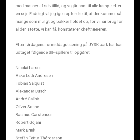
med masser af selvtillid, og vi går som til alle kampe efter
en sejr. Endeligt vil jeg igen opfordre til, at der kommer så
mange som muligt og bakker holdet op, for vi har brug for
al den støtte, vi kan få, konstaterer cheftræneren.
Efter lørdagens formiddagstræning på JYSK park har han
udtaget følgende SIF-spillere til opgøret:
Nicolai Larsen
Aske Leth Andresen
Tobias Salquist
Alexander Busch
André Calisir
Oliver Sonne
Rasmus Carstensen
Robert Gojani
Mark Brink
Stefán Teitur Thórdarson