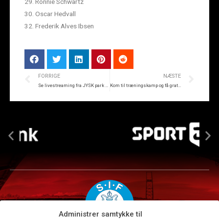
29. Ronnie Schwartz
30. Oscar Hedvall
32. Frederik Alves Ibsen
FORRIGE
NÆSTE
Se livestreaming fra JYSK park CUP
Kom til træningskamp og få gratis billet til premieren i NordicBet Ligaen
Administrer samtykke til