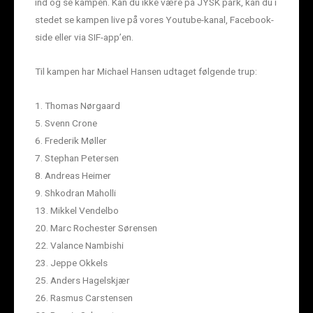
ind og se kampen. Kan du ikke være på JYSK park, kan du i
stedet se kampen live på vores Youtube-kanal, Facebook-
side eller via SIF-app’en.
Til kampen har Michael Hansen udtaget følgende trup:
1. Thomas Nørgaard
5. Svenn Crone
6. Frederik Møller
7. Stephan Petersen
8. Andreas Heimer
9. Shkodran Maholli
13. Mikkel Vendelbo
20. Marc Rochester Sørensen
22. Valance Nambishi
23. Jeppe Okkels
25. Anders Hagelskjær
26. Rasmus Carstensen