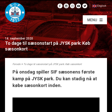
English
MENU
14. september 2020
To dage til sæsonstart på JYSK park: Køb
sæsonkort
Forside
»
To dage til sæsonstart på JYSK park: Køb sæsonkort
På onsdag spiller SIF sæsonens første
kamp på JYSK park. Du kan stadig nå at
købe sæsonkort inden.