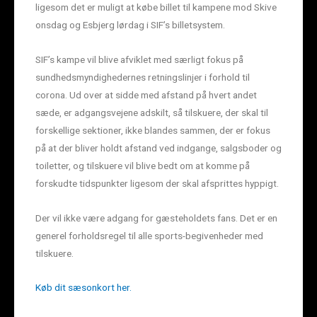
ligesom det er muligt at købe billet til kampene mod Skive
onsdag og Esbjerg lørdag i SIF’s billetsystem.
SIF’s kampe vil blive afviklet med særligt fokus på
sundhedsmyndighedernes retningslinjer i forhold til
corona. Ud over at sidde med afstand på hvert andet
sæde, er adgangsvejene adskilt, så tilskuere, der skal til
forskellige sektioner, ikke blandes sammen, der er fokus
på at der bliver holdt afstand ved indgange, salgsboder og
toiletter, og tilskuere vil blive bedt om at komme på
forskudte tidspunkter ligesom der skal afsprittes hyppigt.
Der vil ikke være adgang for gæsteholdets fans. Det er en
generel forholdsregel til alle sports-begivenheder med
tilskuere.
Køb dit sæsonkort her.