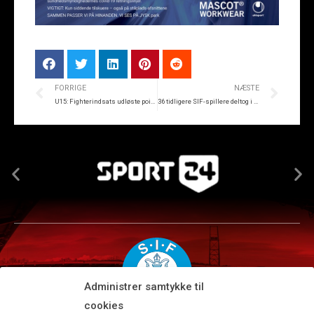
FORRIGE
NÆSTE
U15: Fighterindsats udløste point
36 tidligere SIF-spillere deltog i Golf Players Day
Administrer samtykke til
cookies