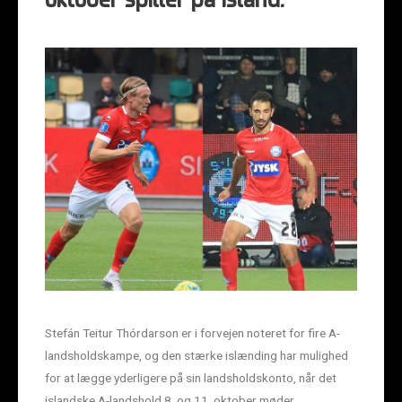
oktober spiller på Island.
Stefán Teitur Thórdarson er i forvejen noteret for fire A-
landsholdskampe, og den stærke islænding har mulighed
for at lægge yderligere på sin landsholdskonto, når det
islandske A-landshold 8. og 11. oktober møder