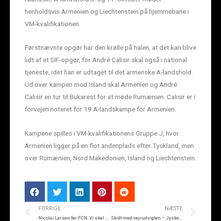
henholdsvis Armenien og Liechtenstein på hjemmebane i
VM-kvalifikationen.
Førstnævnte opgør har den krølle på halen, at det kan blive
lidt af et SIF-opgør, for André Calisir skal også i national
tjeneste, idet han er udtaget til det armenske A-landshold.
Ud over kampen mod Island skal Armenien og André
Calisir en tur til Bukarest for at møde Rumænien. Calisir er i
forvejen noteret for 19 A-landskampe for Armenien.
Kampene spilles i VM-kvalifikationens Gruppe J, hvor
Armenien ligger på en flot andenplads efter Tyskland, men
over Rumænien, Nord Makedonien, Island og Liechtenstein.
FORRIGE
NÆSTE
Nicolai Larsen før FCN: Vi skal være opmærksomme på deres omstillinger
Skidt med vejrudsigten – Jyske Bank donerer røde regnslag!