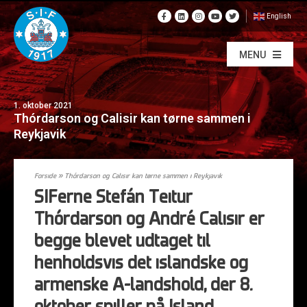
English
MENU
1. oktober 2021
Thórdarson og Calisir kan tørne sammen i
Reykjavik
Forside
»
Thórdarson og Calisir kan tørne sammen i Reykjavik
SIFerne Stefán Teitur
Thórdarson og André Calisir er
begge blevet udtaget til
henholdsvis det islandske og
armenske A-landshold, der 8.