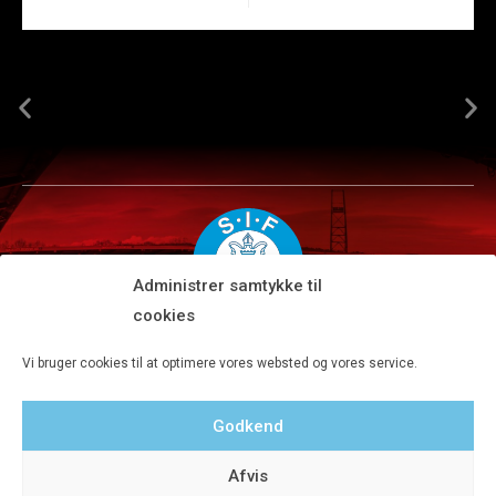
Administrer samtykke til
cookies
Silkeborg IF A/S · JYSK park, Ansvej 104 · DK-8600 Silkeborg
Vi bruger cookies til at optimere vores websted og vores service.
Tlf 8680 4477 · Fax 8680 4647 · Kontortid man-fre kl. 9-15
Godkend
Privatlivspolitik
Afvis