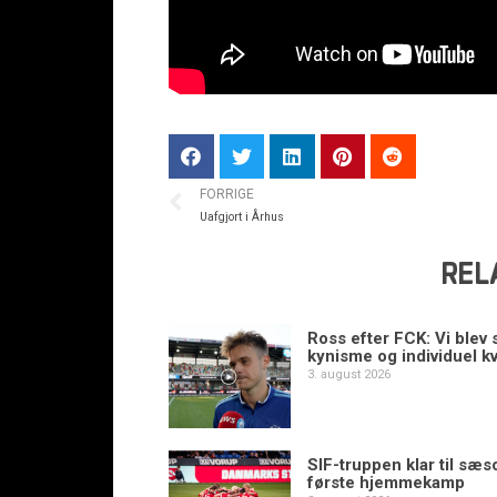
FORRIGE
Uafgjort i Århus
REL
Ross efter FCK: Vi blev s
kynisme og individuel kv
3. august 2026
SIF-truppen klar til sæ
første hjemmekamp