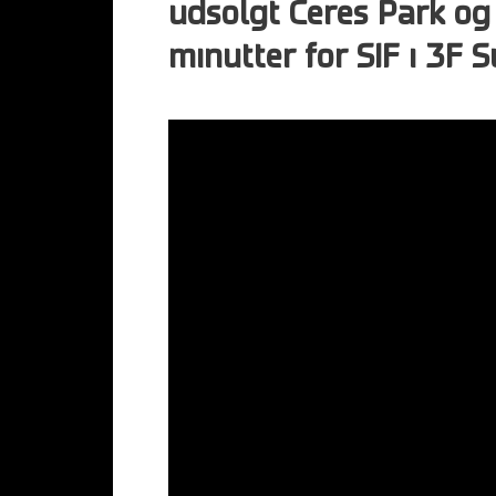
udsolgt Ceres Park og 
minutter for SIF i 3F S