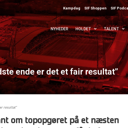
Kampdag
SIF Shoppen
SIF Podca
NYHEDER
HOLDET
TALENT
ste ende er det et fair resultat”
ir resultat”
nt om topopgøret på et næsten