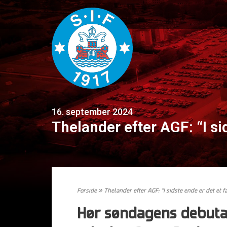
16. september 2024
Thelander efter AGF: “I sid
Forside
»
Thelander efter AGF: “I sidste ende er det et fa
Hør søndagens debuta