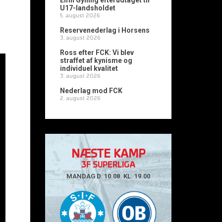
Emil Gylling efterudtaget til
U17-landsholdet
5. august 2026
Reservenederlag i Horsens
3. august 2026
Ross efter FCK: Vi blev
straffet af kynisme og
individuel kvalitet
3. august 2026
Nederlag mod FCK
2. august 2026
NÆSTE KAMP
3F SUPERLIGA
MANDAG D. 10.08. KL. 19.00