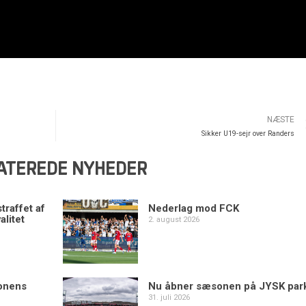
NÆSTE
Sikker U19-sejr over Randers
ATEREDE NYHEDER
traffet af
Nederlag mod FCK
alitet
2. august 2026
sonens
Nu åbner sæsonen på JYSK par
31. juli 2026