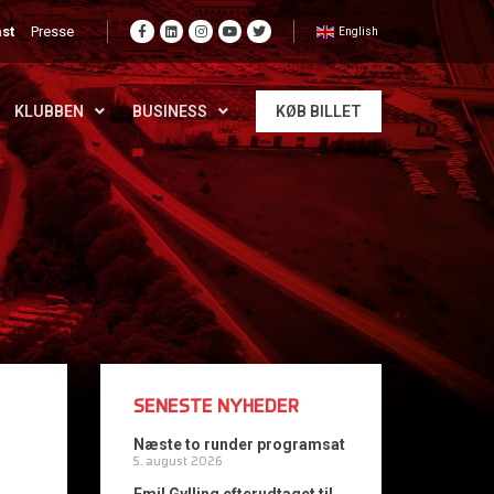
st
Presse
English
KLUBBEN
BUSINESS
KØB BILLET
SENESTE NYHEDER
Næste to runder programsat
5. august 2026