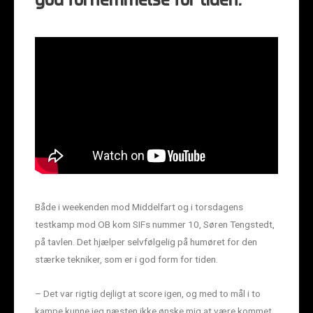
god fornemmelse for tiden.
Både i weekenden mod Middelfart og i torsdagens
testkamp mod OB kom SIFs nummer 10, Søren Tengstedt,
på tavlen. Det hjælper selvfølgelig på humøret for den
stærke tekniker, som er i god form for tiden.
– Det var rigtig dejligt at score igen, og med to mål i to
kampe kunne jeg næsten ikke ønske mig at være kommet