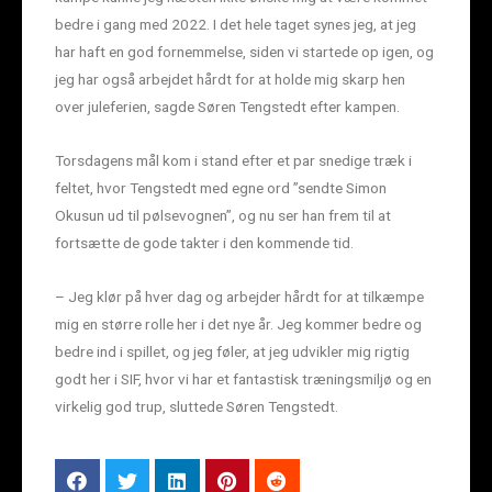
bedre i gang med 2022. I det hele taget synes jeg, at jeg
har haft en god fornemmelse, siden vi startede op igen, og
jeg har også arbejdet hårdt for at holde mig skarp hen
over juleferien, sagde Søren Tengstedt efter kampen.
Torsdagens mål kom i stand efter et par snedige træk i
feltet, hvor Tengstedt med egne ord ”sendte Simon
Okusun ud til pølsevognen”, og nu ser han frem til at
fortsætte de gode takter i den kommende tid.
– Jeg klør på hver dag og arbejder hårdt for at tilkæmpe
mig en større rolle her i det nye år. Jeg kommer bedre og
bedre ind i spillet, og jeg føler, at jeg udvikler mig rigtig
godt her i SIF, hvor vi har et fantastisk træningsmiljø og en
virkelig god trup, sluttede Søren Tengstedt.