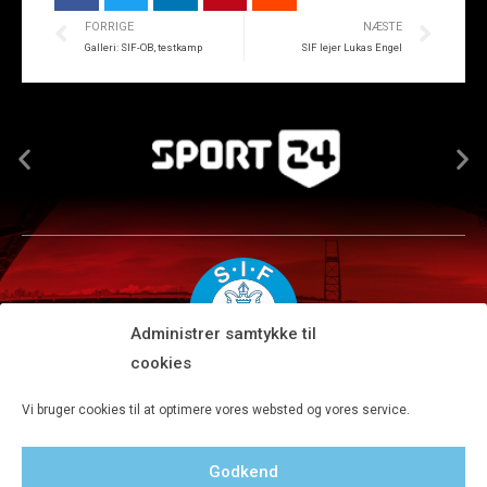
FORRIGE
NÆSTE
Galleri: SIF-OB, testkamp
SIF lejer Lukas Engel
Administrer samtykke til
cookies
Silkeborg IF A/S · JYSK park, Ansvej 104 · DK-8600 Silkeborg
Vi bruger cookies til at optimere vores websted og vores service.
Tlf 8680 4477 · Fax 8680 4647 · Kontortid man-fre kl. 9-15
Godkend
Privatlivspolitik