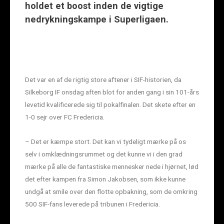
holdet et boost inden de vigtige
nedrykningskampe i Superligaen.
Det var en af de rigtig store aftener i SIF-historien, da
Silkeborg IF onsdag aften blot for anden gang i sin 101-års
levetid kvalificerede sig til pokalfinalen. Det skete efter en
1-0 sejr over FC Fredericia.
– Det er kæmpe stort. Det kan vi tydeligt mærke på os
selv i omklædningsrummet og det kunne vi i den grad
mærke på alle de fantastiske mennesker nede i hjørnet, lød
det efter kampen fra Simon Jakobsen, som ikke kunne
undgå at smile over den flotte opbakning, som de omkring
500 SIF-fans leverede på tribunen i Fredericia.