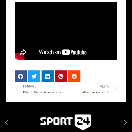
FORRIGE
NÆSTE
Peter S.: Der venter os en stor oplevelse
Galleri: Fredericia-SIF