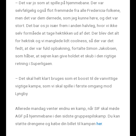
– Det var jo som at spille på hjemmebane. Der var
selvfølgelig også flot fremmøde fra alle Fredericia-folkene,
men det var dem dernede, som jeg kunne høre, og det var
stort. Det bar os jo især frem i anden halvleg, hvor vi ikke
selv formåede at tage hektikken ud af det. Der blev det alt
for hektisk og vi manglede lidt coolness, så der var det
fedt, at der var fuld opbakning, fortalte Simon Jakobsen,
som håber, at sejren kan give holdet et skub i den rigtige
retning i Superligaen.
– Det skal helt klart bruges som et boost til de vanvittige
vigtige kampe, som vi skal spille i første omgang mod
Lyngby.
Allerede mandag venter endnu en kamp, når SIF skal møde
AGF på hjemmebane i den sidste gruppespilskamp. Du kan
støtte drengene og købe din billet til kampen
her
.