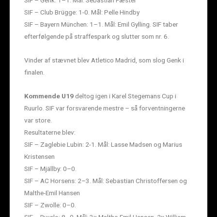
SIF – Genk: 1–1. Mål: Sebastian Fæster
SIF – Club Brügge: 1-0. Mål: Pelle Hindby
SIF – Bayern München: 1–1. Mål: Emil Gylling. SIF taber
efterfølgende på straffespark og slutter som nr. 6.
Vinder af stævnet blev Atletico Madrid, som slog Genk i
finalen.
Kommende U19
deltog igen i Karel Stegemans Cup i
Ruurlo. SIF var forsvarende mestre – så forventningerne
var store.
Resultaterne blev:
SIF – Zaglebie Lubin: 2-1. Mål: Lasse Madsen og Marius
Kristensen
SIF – Mjällby: 0–0.
SIF – AC Horsens: 2–3. Mål: Sebastian Christoffersen og
Malthe-Emil Hansen
SIF – Zwolle: 0–0.