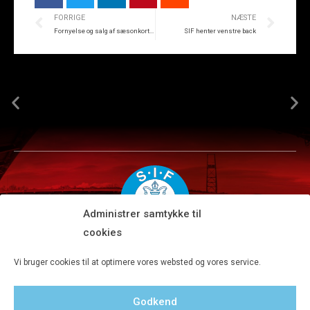
FORRIGE
NÆSTE
Fornyelse og salg af sæsonkort og abonnementer åbner onsdag
SIF henter venstre back
Administrer samtykke til
cookies
Silkeborg IF A/S · JYSK park, Ansvej 104 · DK-8600 Silkeborg
Vi bruger cookies til at optimere vores websted og vores service.
Tlf 8680 4477 · Fax 8680 4647 · Kontortid man-fre kl. 9-15
Godkend
Privatlivspolitik