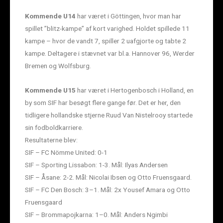
Kommende U14
har været i Göttingen, hvor man har
spillet ”blitz-kampe” af kort varighed. Holdet spillede 11
kampe – hvor de vandt 7, spiller 2 uafgjorte og tabte 2
kampe. Deltagere i stævnet var bl.a. Hannover 96, Werder
Bremen og Wolfsburg.
Kommende U15
har været i Hertogenbosch i Holland, en
by som SIF har besøgt flere gange før. Det er her, den
tidligere hollandske stjerne Ruud Van Nistelrooy startede
sin fodboldkarriere.
Resultaterne blev:
SIF – FC Nömme United: 0-1
SIF – Sporting Lissabon: 1-3. Mål: Ilyas Andersen
SIF – Åsane: 2-2. Mål: Nicolai Ibsen og Otto Fruensgaard.
SIF – FC Den Bosch: 3–1. Mål: 2x Yousef Amara og Otto
Fruensgaard
SIF – Brommapojkarna: 1–0. Mål: Anders Ngimbi