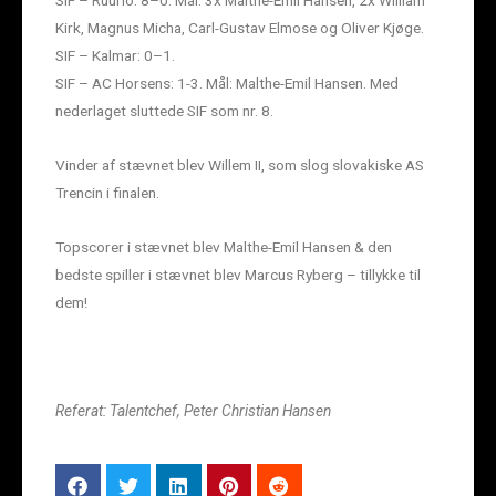
SIF – Ruurlo: 8–0. Mål: 3x Malthe-Emil Hansen, 2x William
Kirk, Magnus Micha, Carl-Gustav Elmose og Oliver Kjøge.
SIF – Kalmar: 0–1.
SIF – AC Horsens: 1-3. Mål: Malthe-Emil Hansen. Med
nederlaget sluttede SIF som nr. 8.
Vinder af stævnet blev Willem II, som slog slovakiske AS
Trencin i finalen.
Topscorer i stævnet blev Malthe-Emil Hansen & den
bedste spiller i stævnet blev Marcus Ryberg – tillykke til
dem!
Referat: Talentchef, Peter Christian Hansen