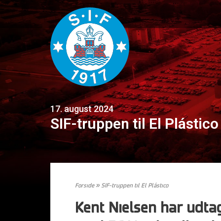
17. august 2024
SIF-truppen til El Plástico
Forside
»
SIF-truppen til El Plástico
Kent Nielsen har udta