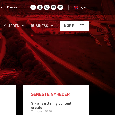
st
Presse
English
KLUBBEN
BUSINESS
KØB BILLET
SENESTE NYHEDER
SIF ansætter ny content
creator
7. august 2026