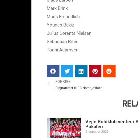
Mark Brink
Mads Freundlich
Younes Bakiz
Julius Lorents Nielsen
Sebastian Biller
Tonni Adamsen
FORRIGE
Programmet til FC Nordsjælland
REL
Vejle Boldklub venter i 
Pokalen
6. august 2026