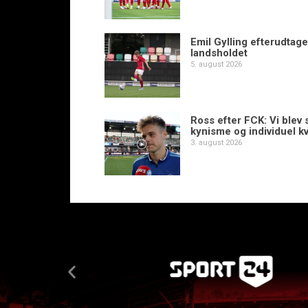
Emil Gylling efterudtaget
landsholdet
5. august 2026
Ross efter FCK: Vi blev s
kynisme og individuel kv
3. august 2026