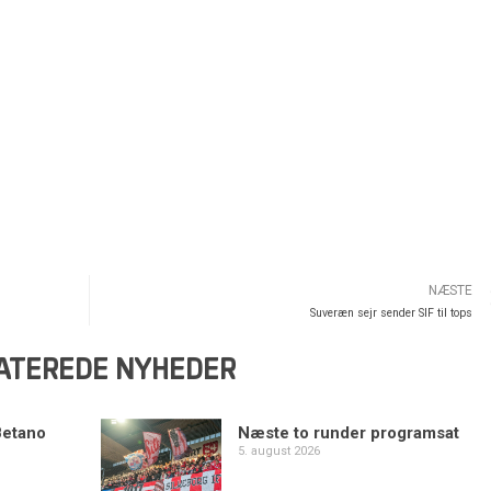
NÆSTE
Suveræn sejr sender SIF til tops
ATEREDE NYHEDER
Betano
Næste to runder programsat
5. august 2026