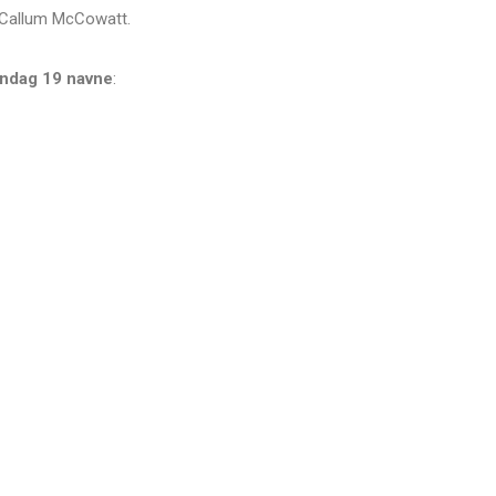
g Callum McCowatt.
søndag 19 navne
: