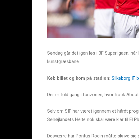
Søndag går det igen løs i 3F Superligaen, 
kunstgræsbane.
Køb billet og kom på stadion:
Silkeborg IF 
Der er fuld gang i fanzonen, hvor Rock About M
Selv om SIF har været igennem et hårdt prog
Søhøjlandets Helte nok skal være klar til El P
Desværre har Pontus Rödin måtte skrive sig p