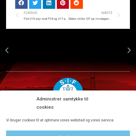
FORRIGE
NÆSTE
Flot U15-sejr mod FCK og U17-pokalavancement
Sådan stiller SIF op i tirsdagens testkamp
Administrer samtykke til
cookies
Silkeborg IF A/S · JYSK park, Ansvej 104 · DK-8600 Silkeborg
Vi bruger cookies til at optimere vores websted og vores service.
Tlf 8680 4477 · Fax 8680 4647 · Kontortid man-fre kl. 9-15