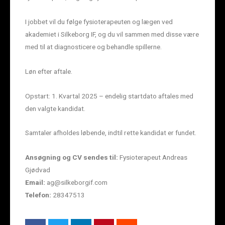
I jobbet vil du følge fysioterapeuten og lægen ved
akademiet i Silkeborg IF, og du vil sammen med disse være
med til at diagnosticere og behandle spillerne.
Løn efter aftale.
Opstart: 1. Kvartal 2025 – endelig startdato aftales med
den valgte kandidat.
Samtaler afholdes løbende, indtil rette kandidat er fundet.
Ansøgning og CV sendes til:
Fysioterapeut Andreas
Gjødvad
Email:
ag@silkeborgif.com
Telefon:
28347513