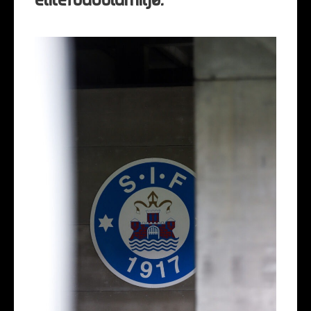
elitefodboldmiljø.