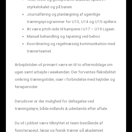
styrkelokalet og på banen.
Journalføring og planlægning af ugentlige
træningsprogrammer for U13, U14 og U15-spillere.
At være pitch-side til kampene i U17 – U19 Ligaen.
Manuel behandling og tapening ved behov.
Koordinering og regelmæssig kommunikation med
trænerteamet.
Arbejdstiden vil primært være en til to eftermiddage om
ugen samt arbejde i weekenden. Der forventes fleksibilitet
omkring træningstider, især i forbindelse med højtider og
ferieperioder.
Derudover er der mulighed for deltagelse ved
træningslejre, både indlands & udenlands efter aftale.
Du vil i jobbet være tilknyttet et team bestående af
fysioterapeut, læge og fysisk træner på akademiet.