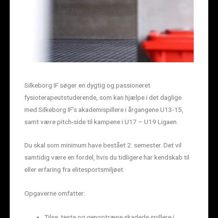
Silkeborg IF søger en dygtig og passioneret
fysioterapeutstuderende, som kan hjælpe i det daglige
med Silkeborg IF’s akademispillere i årgangene U13-15,
samt være pitch-side til kampene i U17 – U19 Ligaen.
Du skal som minimum have bestået 2. semester. Det vil
samtidig være en fordel, hvis du tidligere har kendskab til
eller erfaring fra elitesportsmiljøet.
Opgaverne omfatter:
Tilse, teste og genoptræne skadede spillere i