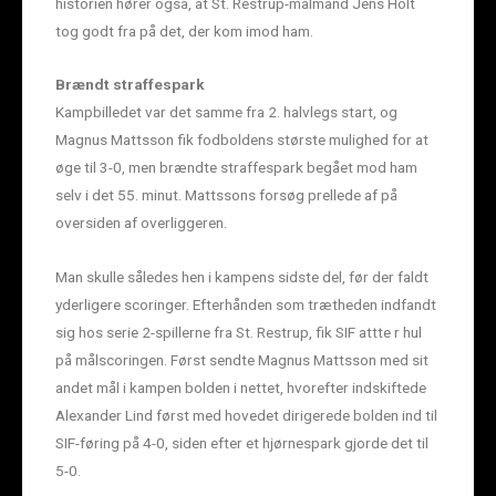
historien hører også, at St. Restrup-målmand Jens Holt
tog godt fra på det, der kom imod ham.
Brændt straffespark
Kampbilledet var det samme fra 2. halvlegs start, og
Magnus Mattsson fik fodboldens største mulighed for at
øge til 3-0, men brændte straffespark begået mod ham
selv i det 55. minut. Mattssons forsøg prellede af på
oversiden af overliggeren.
Man skulle således hen i kampens sidste del, før der faldt
yderligere scoringer. Efterhånden som trætheden indfandt
sig hos serie 2-spillerne fra St. Restrup, fik SIF attte r hul
på målscoringen. Først sendte Magnus Mattsson med sit
andet mål i kampen bolden i nettet, hvorefter indskiftede
Alexander Lind først med hovedet dirigerede bolden ind til
SIF-føring på 4-0, siden efter et hjørnespark gjorde det til
5-0.