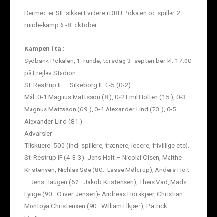
Dermed er SIF sikkert videre i DBU Pokalen og spiller 2.
runde-kamp 6.-8. oktober.
Kampen i tal:
Sydbank Pokalen, 1. runde, torsdag 3. september kl. 17.00
på Frejlev Stadion:
St. Restrup IF – Silkeborg IF 0-5 (0-2)
Mål: 0-1 Magnus Mattsson (8.), 0-2 Emil Holten (15.), 0-3
Magnus Mattsson (69.), 0-4 Alexander Lind (73.), 0-5
Alexander Lind (81.)
Advarsler:
Tilskuere: 500 (incl. spillere, trænere, ledere, frivillige etc).
St. Restrup IF (4-3-3): Jens Holt – Nicolai Olsen, Malthe
Kristensen, Nichlas Søe (80.: Lasse Møldrup), Anders Holt
– Jens Haugen (62.: Jakob Kristensen), Theis Vad, Mads
Lynge (90.: Oliver Jensen)- Andreas Horskjær, Christian
Montoya Christensen (90.: William Elkjær), Patrick