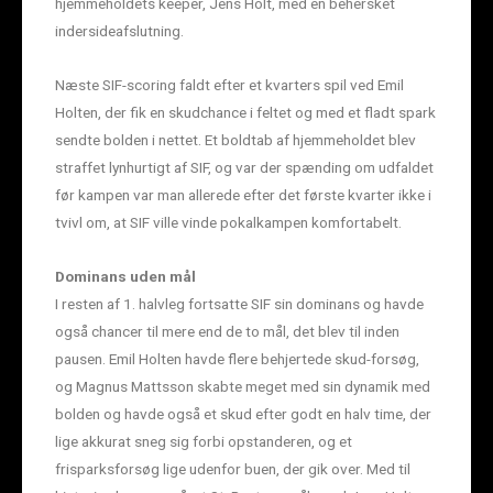
hjemmeholdets keeper, Jens Holt, med en behersket
indersideafslutning.
Næste SIF-scoring faldt efter et kvarters spil ved Emil
Holten, der fik en skudchance i feltet og med et fladt spark
sendte bolden i nettet. Et boldtab af hjemmeholdet blev
straffet lynhurtigt af SIF, og var der spænding om udfaldet
før kampen var man allerede efter det første kvarter ikke i
tvivl om, at SIF ville vinde pokalkampen komfortabelt.
Dominans uden mål
I resten af 1. halvleg fortsatte SIF sin dominans og havde
også chancer til mere end de to mål, det blev til inden
pausen. Emil Holten havde flere behjertede skud-forsøg,
og Magnus Mattsson skabte meget med sin dynamik med
bolden og havde også et skud efter godt en halv time, der
lige akkurat sneg sig forbi opstanderen, og et
frisparksforsøg lige udenfor buen, der gik over. Med til