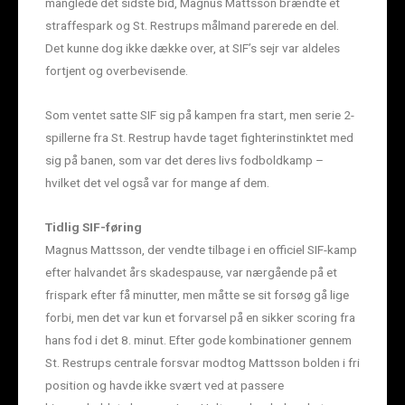
manglede det sidste bid, Magnus Mattsson brændte et
straffespark og St. Restrups målmand parerede en del.
Det kunne dog ikke dække over, at SIF’s sejr var aldeles
fortjent og overbevisende.
Som ventet satte SIF sig på kampen fra start, men serie 2-
spillerne fra St. Restrup havde taget fighterinstinktet med
sig på banen, som var det deres livs fodboldkamp –
hvilket det vel også var for mange af dem.
Tidlig SIF-føring
Magnus Mattsson, der vendte tilbage i en officiel SIF-kamp
efter halvandet års skadespause, var nærgående på et
frispark efter få minutter, men måtte se sit forsøg gå lige
forbi, men det var kun et forvarsel på en sikker scoring fra
hans fod i det 8. minut. Efter gode kombinationer gennem
St. Restrups centrale forsvar modtog Mattsson bolden i fri
position og havde ikke svært ved at passere