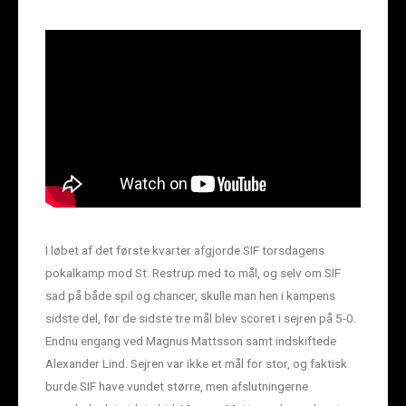
I løbet af det første kvarter afgjorde SIF torsdagens
pokalkamp mod St. Restrup med to mål, og selv om SIF
sad på både spil og chancer, skulle man hen i kampens
sidste del, før de sidste tre mål blev scoret i sejren på 5-0.
Endnu engang ved Magnus Mattsson samt indskiftede
Alexander Lind. Sejren var ikke et mål for stor, og faktisk
burde SIF have vundet større, men afslutningerne