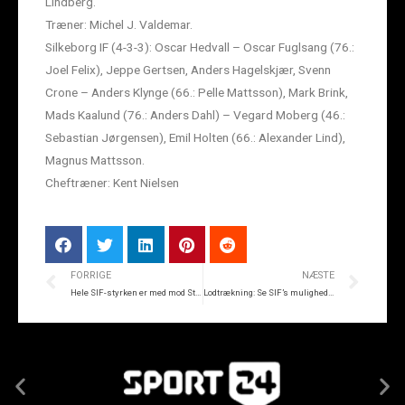
Lindberg.
Træner: Michel J. Valdemar.
Silkeborg IF (4-3-3): Oscar Hedvall – Oscar Fuglsang (76.:
Joel Felix), Jeppe Gertsen, Anders Hagelskjær, Svenn
Crone – Anders Klynge (66.: Pelle Mattsson), Mark Brink,
Mads Kaalund (76.: Anders Dahl) – Vegard Moberg (46.:
Sebastian Jørgensen), Emil Holten (66.: Alexander Lind),
Magnus Mattsson.
Cheftræner: Kent Nielsen
FORRIGE
NÆSTE
Hele SIF-styrken er med mod St. Restrup IF
Lodtrækning: Se SIF’s muligheder i Sydbank Pokalen