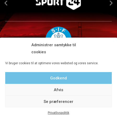
Administrer samtykke til
cookies
Silkeborg IF A/S · JYSK park, Ansvej 104 · DK-8600 Silkeborg
Vi bruger cookies til at optimere vores websted og vores service.
Tlf 8680 4477 · Fax 8680 4647 · Kontortid man-fre kl. 9-15
Godkend
Privatlivspolitik
Afvis
Se præferencer
Privatlivspolitik
© 2020 Silkeborg IF A/S - Designet af Aveo - web&marketing