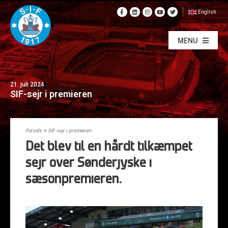
English
MENU
21. juli 2024
SIF-sejr i premieren
Forside
»
SIF-sejr i premieren
Det blev til en hårdt tilkæmpet
sejr over Sønderjyske i
sæsonpremieren.