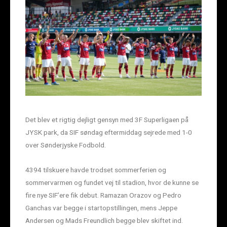
Det blev et rigtig dejligt gensyn med 3F Superligaen på
JYSK park, da SIF søndag eftermiddag sejrede med 1-0
over Sønderjyske Fodbold.
4394 tilskuere havde trodset sommerferien og
sommervarmen og fundet vej til stadion, hvor de kunne se
fire nye SIF’ere fik debut. Ramazan Orazov og Pedro
Ganchas var begge i startopstillingen, mens Jeppe
Andersen og Mads Freundlich begge blev skiftet ind.