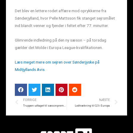
Det blev en lettere rodet affære mod oprykkerne fra
Sønderjylland, hvor Pelle Mattsson fik stanget sejrsmålet
ind blandt venner og fjender i feltet efter 77. minutter.
Glimrende indledning på den ny sæson – på torsdag
gælder det Molde i Europa League-kvalifikationen.
Læs meget mere om sejren over Sønderjyske på
Midtjyllands Avis
.
FORRIGE
NÆSTE
Truppen udtaget til sæsonpremieren
Lodtrækning til Q3 i Europa