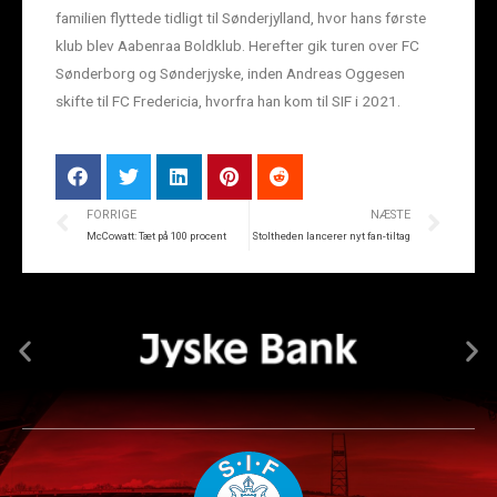
familien flyttede tidligt til Sønderjylland, hvor hans første
klub blev Aabenraa Boldklub. Herefter gik turen over FC
Sønderborg og Sønderjyske, inden Andreas Oggesen
skifte til FC Fredericia, hvorfra han kom til SIF i 2021.
FORRIGE
NÆSTE
McCowatt: Tæt på 100 procent
Stoltheden lancerer nyt fan-tiltag