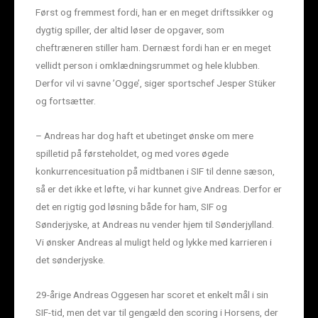
Først og fremmest fordi, han er en meget driftssikker og
dygtig spiller, der altid løser de opgaver, som
cheftræneren stiller ham. Dernæst fordi han er en meget
vellidt person i omklædningsrummet og hele klubben.
Derfor vil vi savne ’Ogge’, siger sportschef Jesper Stüker
og fortsætter.
– Andreas har dog haft et ubetinget ønske om mere
spilletid på førsteholdet, og med vores øgede
konkurrencesituation på midtbanen i SIF til denne sæson,
så er det ikke et løfte, vi har kunnet give Andreas. Derfor er
det en rigtig god løsning både for ham, SIF og
Sønderjyske, at Andreas nu vender hjem til Sønderjylland.
Vi ønsker Andreas al muligt held og lykke med karrieren i
det sønderjyske.
29-årige Andreas Oggesen har scoret et enkelt mål i sin
SIF-tid, men det var til gengæld den scoring i Horsens, der