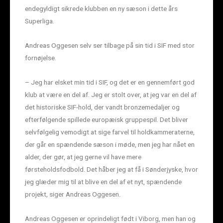
endegyldigt sikrede klubben en ny sæson i dette års
Superliga.
Andreas Oggesen selv ser tilbage på sin tid i SIF med stor
fornøjelse.
– Jeg har elsket min tid i SIF, og det er en gennemført god
klub at være en del af. Jeg er stolt over, at jeg var en del af
det historiske SIF-hold, der vandt bronzemedaljer og
efterfølgende spillede europæisk gruppespil. Det bliver
selvfølgelig vemodigt at sige farvel til holdkammeraterne,
der går en spændende sæson i møde, men jeg har nået en
alder, der gør, at jeg gerne vil have mere
førsteholdsfodbold. Det håber jeg at få i Sønderjyske, hvor
jeg glæder mig til at blive en del af et nyt, spændende
projekt, siger Andreas Oggesen.
Andreas Oggesen er oprindeligt født i Viborg, men han og