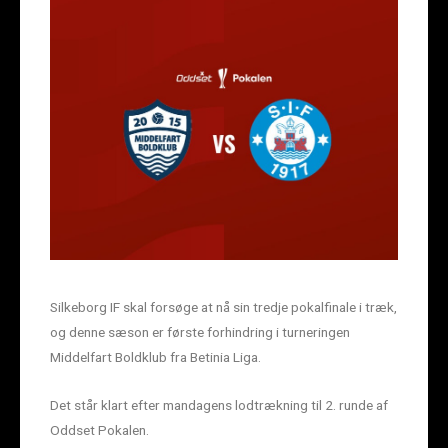
Silkeborg IF skal forsøge at nå sin tredje pokalfinale i træk,
og denne sæson er første forhindring i turneringen
Middelfart Boldklub fra Betinia Liga.
Det står klart efter mandagens lodtrækning til 2. runde af
Oddset Pokalen.