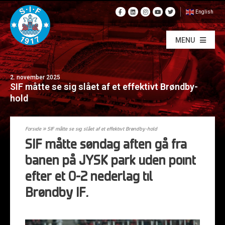
English
MENU
2. november 2025
SIF måtte se sig slået af et effektivt Brøndby-
hold
Forside
»
SIF måtte se sig slået af et effektivt Brøndby-hold
SIF måtte søndag aften gå fra
banen på JYSK park uden point
efter et 0-2 nederlag til
Brøndby IF.