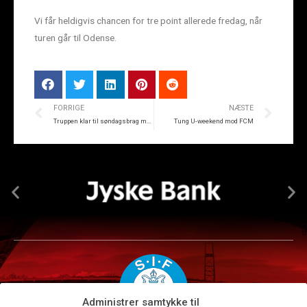
Vi får heldigvis chancen for tre point allerede fredag, når
turen går til Odense.
FORRIGE
NÆSTE
Truppen klar til søndagsbrag mod Brøndby
Tung U-weekend mod FCM
Administrer samtykke til