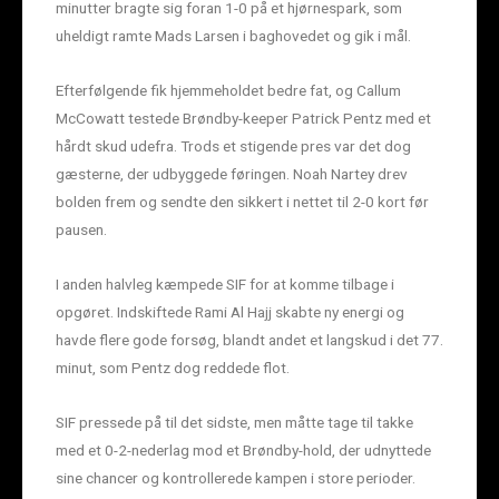
minutter bragte sig foran 1-0 på et hjørnespark, som
uheldigt ramte Mads Larsen i baghovedet og gik i mål.
Efterfølgende fik hjemmeholdet bedre fat, og Callum
McCowatt testede Brøndby-keeper Patrick Pentz med et
hårdt skud udefra. Trods et stigende pres var det dog
gæsterne, der udbyggede føringen. Noah Nartey drev
bolden frem og sendte den sikkert i nettet til 2-0 kort før
pausen.
I anden halvleg kæmpede SIF for at komme tilbage i
opgøret. Indskiftede Rami Al Hajj skabte ny energi og
havde flere gode forsøg, blandt andet et langskud i det 77.
minut, som Pentz dog reddede flot.
SIF pressede på til det sidste, men måtte tage til takke
med et 0-2-nederlag mod et Brøndby-hold, der udnyttede
sine chancer og kontrollerede kampen i store perioder.