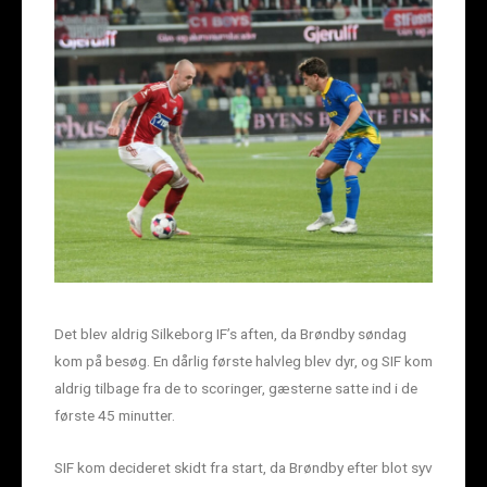
Det blev aldrig Silkeborg IF’s aften, da Brøndby søndag
kom på besøg. En dårlig første halvleg blev dyr, og SIF kom
aldrig tilbage fra de to scoringer, gæsterne satte ind i de
første 45 minutter.
SIF kom decideret skidt fra start, da Brøndby efter blot syv