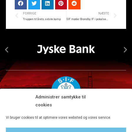
FORRIGE
NÆSTE
Truppen til årets sidste kamp
SIF møder Brøndby IF i pokalsemifinalen
Administrer samtykke til
cookies
Silkeborg IF A/S · JYSK park, Ansvej 104 · DK-8600 Silkeborg
Vi bruger cookies til at optimere vores websted og vores service.
Tlf 8680 4477 · Fax 8680 4647 · Kontortid man-fre kl. 9-15