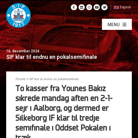
English
MENU
16. december 2024
SIF klar til endnu en pokalsemifinale
Forside
»
SIF klar til endnu en pokalsemifinale
To kasser fra Younes Bakiz
sikrede mandag aften en 2-1-
sejr i Aalborg, og dermed er
Silkeborg IF klar til tredje
semifinale i Oddset Pokalen i