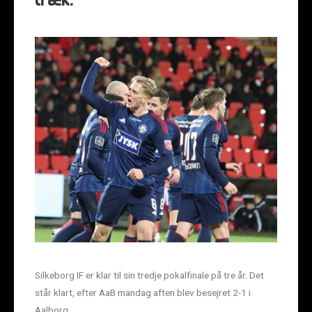
træk.
Silkeborg IF er klar til sin tredje pokalfinale på tre år. Det
står klart, efter AaB mandag aften blev besejret 2-1 i
Aalborg.