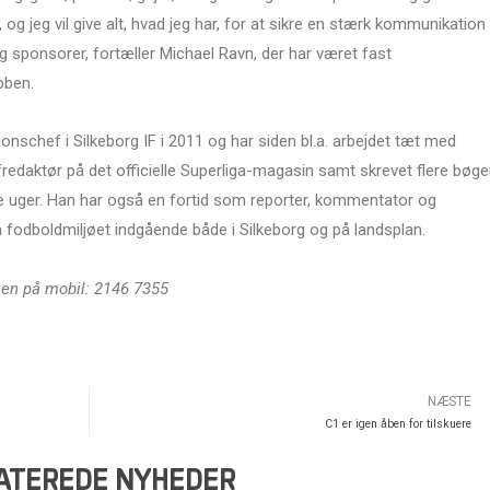
 og jeg vil give alt, hvad jeg har, for at sikre en stærk kommunikation t
og sponsorer, fortæller Michael Ravn, der har været fast
bben.
schef i Silkeborg IF i 2011 og har siden bl.a. arbejdet tæt med
edaktør på det officielle Superliga-magasin samt skrevet flere bøger
ere uger. Han har også en fortid som reporter, kommentator og
å fodboldmiljøet indgående både i Silkeborg og på landsplan.
sen på mobil: 2146 7355
NÆSTE
C1 er igen åben for tilskuere
ATEREDE NYHEDER