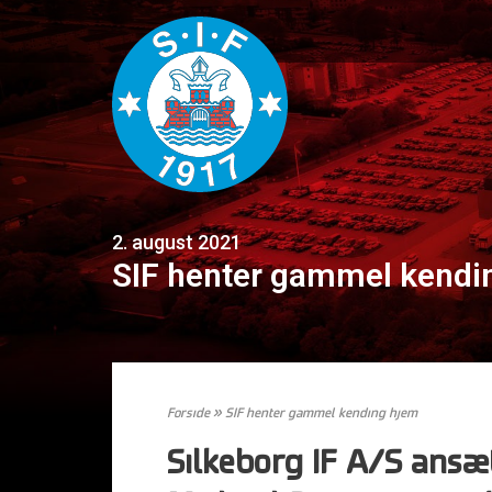
2. august 2021
SIF henter gammel kendi
Forside
»
SIF henter gammel kending hjem
Silkeborg IF A/S ansæt