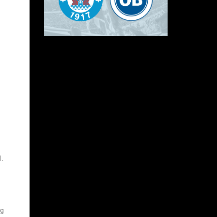
1.
og