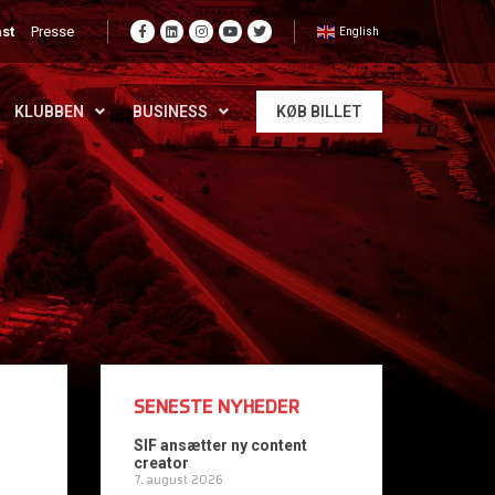
st
Presse
English
KLUBBEN
BUSINESS
KØB BILLET
SENESTE NYHEDER
SIF ansætter ny content
creator
7. august 2026