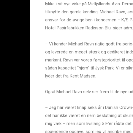
lykke i sit nye virke på Midtjyllands Avis. Der
tilknytte den gamle kending, Michael Ravn, 
ansvar for de øvrige ben i koncernen – K/S P
Hotel Papirfabrikken Radisson Blu, siger adm
– Vi kender Michael Ravn rigtig godt fra per
og leverede en meget stærk og dedikeret inds
markant. Ravn var vores førsteprioritet til op
sådan kapacitet “hjem” til Jysk Park. Vi er s
lyder det fra Kent Madsen.
Også Michael Ravn selv ser frem til de nye ud
– Jeg har været knap seks år i Danish Crow
det har ikke været en nem beslutning at skull
mig væk – men som livslang SIF’er råbte det in
spændende opgave, som jeg vil angribe med f