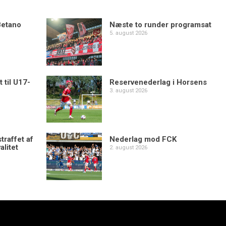
Betano
Næste to runder programsat
5. august 2026
 til U17-
Reservenederlag i Horsens
3. august 2026
traffet af
Nederlag mod FCK
alitet
2. august 2026