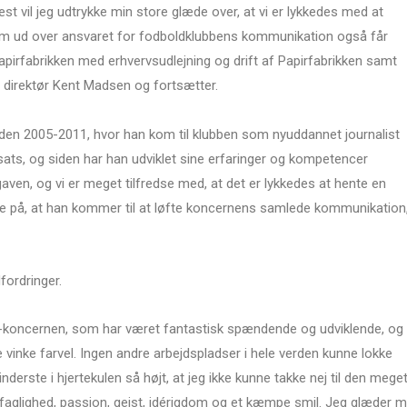
næst vil jeg udtrykke min store glæde over, at vi er lykkedes med at
som ud over ansvaret for fodboldklubbens kommunikation også får
apirfabrikken med erhvervsudlejning og drift af Papirfabrikken samt
. direktør Kent Madsen og fortsætter.
ioden 2005-2011, hvor han kom til klubben som nyuddannet journalist
ats, og siden har han udviklet sine erfaringer og kompetencer
gaven, og vi er meget tilfredse med, at det er lykkedes at hente en
ikre på, at han kommer til at løfte koncernens samlede kommunikation
fordringer.
n-koncernen, som har været fantastisk spændende og udviklende, og
e vinke farvel. Ingen andre arbejdspladser i hele verden kunne lokke
derste i hjertekulen så højt, at jeg ikke kunne takke nej til den mege
aglighed, passion, gejst, idérigdom og et kæmpe smil. Jeg glæder m