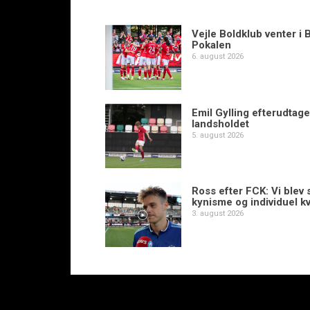
Vejle Boldklub venter i 
Pokalen
6. august 2026
Emil Gylling efterudtaget
landsholdet
5. august 2026
Ross efter FCK: Vi blev s
kynisme og individuel kv
3. august 2026