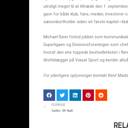
utroligt meget til at tiltræde den 1. september,
gavn for både klub, fans, medier, investorer 
sæsonkortholder siden sit første kapitel i klu
Michael Ravn forlod jobbet som kommunikation
Superligaen og Divisionsforeningen som chefr
hvoraf den ene toppede bestsellerlisten i fl
tilrettelægger på Viasat Sport og kender alts
For yderligere oplysninger kontakt Kent Mad
FORRIGE
Galleri: SIF-AaB
REL