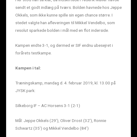
sendt et godt indlæg på tværs. Bolden havnede hos Jeppe
Okkels, som ikke kunne spille sin egen chance større. I
stedet valgte han afleveringen til Mikkel Vendelbo, som
resolut sparkede bolden i mål med en flot inderside.
Kampen endte 3-1, og dermed er SIF endnu ubesejret i
forårets testkampe.
Kampen i tal:
Træningskamp, mandag d. 4. februar 2019, kl. 13.00 på
JYSK park:
Silkeborg IF – AC Horsens 3-1 (2-1)
Mål: Jeppe Okkels (29′), Oliver Drost (32′), Ronnie
Schwartz (35′) og Mikkel Vendelbo (84′)