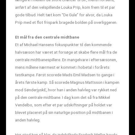
anført af den velspillende Louka Prip, kom frem til et par
gode tilbud. Helt tæt kom “De Gule” for alvor, da Louka
Prip med et flot frispark bragede bolden på overliggeren.
Et mål fra den centrale midtbane
Et af Michael Hansens fokuspunkter til den kommende
halvsæson har været at forsøge at skabe flere mål fra de
centrale midtbanespillere. En mangelvare i eftersæsonen,
mens målene nærmest er kommet i hobetal i forårets
testkampe. Først scorede Mads Emil Madsen to gange i
årets første kamp. Så scorede Magnus Mattsson i kampen
mod SønderjyskE, hvor han i anden halvleg var rykket ned
på den centrale midtbane. I dag kom det så fra Mikkel
Vendelbo, som efter et par udskiftninger på holdet var
blevet placeret på sin naturlige position på midtbanen i
anden halvleg.
Her stod han så klar, da indskiftede Frederik Møller havde