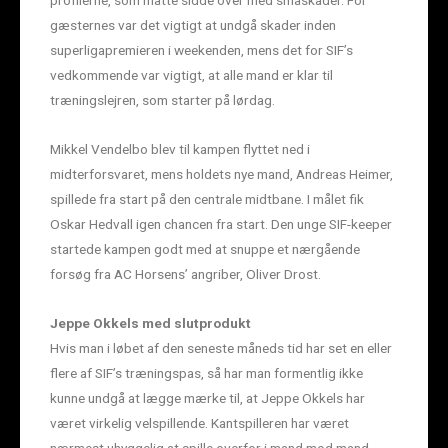
gæsternes var det vigtigt at undgå skader inden
superligapremieren i weekenden, mens det for SIF’s
vedkommende var vigtigt, at alle mand er klar til
træningslejren, som starter på lørdag.
Mikkel Vendelbo blev til kampen flyttet ned i
midterforsvaret, mens holdets nye mand, Andreas Heimer,
spillede fra start på den centrale midtbane. I målet fik
Oskar Hedvall igen chancen fra start. Den unge SIF-keeper
startede kampen godt med at snuppe et nærgående
forsøg fra AC Horsens’ angriber, Oliver Drost.
Jeppe Okkels med slutprodukt
Hvis man i løbet af den seneste måneds tid har set en eller
flere af SIF’s træningspas, så har man formentlig ikke
kunne undgå at lægge mærke til, at Jeppe Okkels har
været virkelig velspillende. Kantspilleren har været
nærmest uhyggelig at spille overfor i mand mod mand-