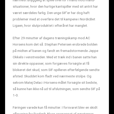
situationer, hvor den hurtige kantspiller med sit antrit har
været særdeles farlig. Den unge SIF’er har dog haft
problemer med at overføre det til kampene i NordicBet
Ligaen, hvor slutproduktet i efteråret har manglet.
Efter 29 minutter af dagens træningskamp mod AC
Horsens kom det så. Stephan Petersen erobrede bolden
på midten af banen og fandt en fremadstormende Jeppe
Okkels i venstresiden. Med et træk ind i banen satte han
sin direkte oppasser, som forgæves forsøgte at få
blokeret det skud, som SIF-spilleren efterfølgende sendte
afsted. Skuddet kom fladt ved nærmeste stolpe. Og
selvom Matej Delac i Horsens-målet forsøgte sit bedste,
så kunne han ikke nå ud til afslutningen, som sendte SIF på
1-0.
Føringen varede kun få minutter. I forsvaret blev en skidt
aflevering fra Frederik Alves opsnappet af gæsternes