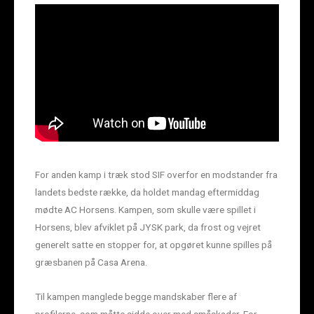
For anden kamp i træk stod SIF overfor en modstander fra
landets bedste række, da holdet mandag eftermiddag
mødte AC Horsens. Kampen, som skulle være spillet i
Horsens, blev afviklet på JYSK park, da frost og vejret
generelt satte en stopper for, at opgøret kunne spilles på
græsbanen på Casa Arena.
Til kampen manglede begge mandskaber flere af
profilerne, som måtte sidde over med småskader. For