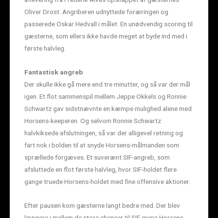
Oliver Drost. Angriberen udnyttede foræringen og
passerede Oskar Hedvall i målet. En unødvendig scoring til
gæsterne, som ellers ikke havde meget at byde ind med i
første halvleg.
Fantastisk angreb
Der skulle ikke gå mere end tre minutter, og så var der mål
igen. Et flot sammenspil mellem Jeppe Okkels og Ronnie
Schwartz gav sidstnævnte en kæmpe mulighed alene med
Horsens-keeperen. Og selvom Ronnie Schwartz
halvkiksede afslutningen, så var der alligevel retning og
fart nok i bolden til at snyde Horsens-målmanden som
sprællede forgæves. Et suverænt SIF-angreb, som
afsluttede en flot første halvleg, hvor SIF-holdet flere
gange truede Horsens-holdet med fine offensive aktioner.
Efter pausen kom gæsterne langt bedre med. Der blev
længere i mellem de store chancer til SIF, mens Horsens,