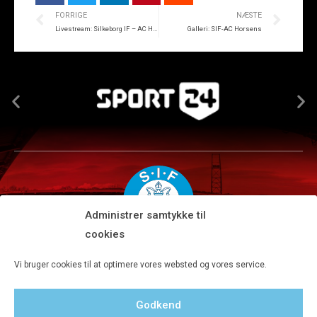
FORRIGE
NÆSTE
Livestream: Silkeborg IF – AC Horsens
Galleri: SIF-AC Horsens
Administrer samtykke til
cookies
Silkeborg IF A/S · JYSK park, Ansvej 104 · DK-8600 Silkeborg
Vi bruger cookies til at optimere vores websted og vores service.
Tlf 8680 4477 · Fax 8680 4647 · Kontortid man-fre kl. 9-15
Godkend
Privatlivspolitik