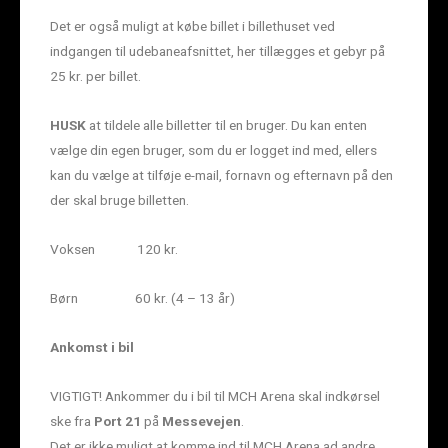
Det er også muligt at købe billet i billethuset ved
indgangen til udebaneafsnittet, her tillægges et gebyr på
25 kr. per billet.
HUSK
at tildele alle billetter til en bruger. Du kan enten
vælge din egen bruger, som du er logget ind med, ellers
kan du vælge at tilføje e-mail, fornavn og efternavn på den
der skal bruge billetten.
Voksen 120 kr.
Børn 60 kr. (4 – 13 år)
Ankomst i bil
VIGTIGT! Ankommer du i bil til MCH Arena skal indkørsel
ske fra
Port 21
på
Messevejen
.
Det er ikke muligt at komme ind til MCH Arena ad andre