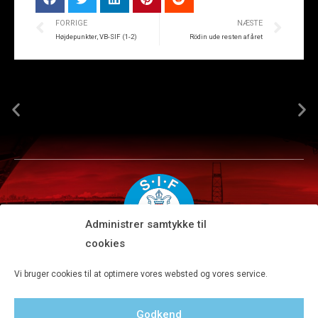
FORRIGE
NÆSTE
Højdepunkter, VB-SIF (1-2)
Rödin ude resten af året
Administrer samtykke til
cookies
Silkeborg IF A/S · JYSK park, Ansvej 104 · DK-8600 Silkeborg
Vi bruger cookies til at optimere vores websted og vores service.
Tlf 8680 4477 · Fax 8680 4647 · Kontortid man-fre kl. 9-15
Godkend