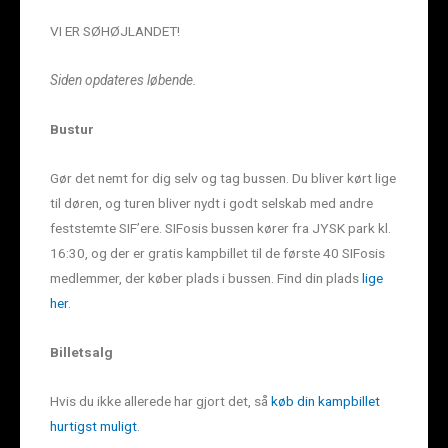
VI ER SØHØJLANDET!
Siden opdateres løbende.
Bustur
Gør det nemt for dig selv og tag bussen. Du bliver kørt lige
til døren, og turen bliver nydt i godt selskab med andre
feststemte SIF’ere. SIFosis bussen kører fra JYSK park kl.
16:30, og der er gratis kampbillet til de første 40 SIFosis
medlemmer, der køber plads i bussen. Find din plads
lige
her
.
Billetsalg
Hvis du ikke allerede har gjort det, så
køb din kampbillet
hurtigst muligt
.