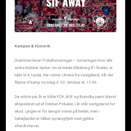
Kampen & Historik
Drømmen lever! Pokalturneringen – turneringen hvor alle
andre klubber dyster om at møde Silkeborg IF i finalen, er
nået til 4. runde. Her venter Ulvene fra Vestjylland, når der
fløjtes til kamp torsdag d. 30. oktober kl. 17:45.
De sidste par år er både FCK, AGF og Brøndby pænt blevet
ekspederet ud af Oddset Pokalen, i år står vestjyderne for
skud. Lyngen er for længst visnet på heden, men i
Søhøjlandet er håbet sprængfyldt med gyldne
efterårsfarver.