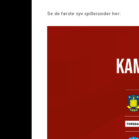
Se de første syv spillerunder her: