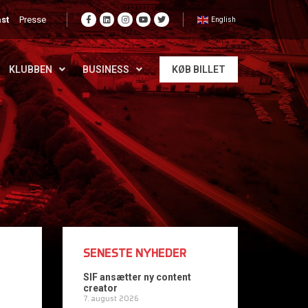
st
Presse
English
KLUBBEN
BUSINESS
KØB BILLET
SENESTE NYHEDER
SIF ansætter ny content
creator
7. august 2026