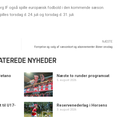
org IF også spille europæisk fodbold i den kommende sæson.
s torsdag d. 24. juli og torsdag d. 31. juli.
NÆSTE
Fornyelse og salg af sæsonkort og abonnementer åbner onsdag
ATEREDE NYHEDER
Betano
Næste to runder programsat
5. august 2026
 til U17-
Reservenederlag i Horsens
3. august 2026