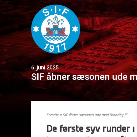
6. juni 2025
SIF åbner sæsonen ude m
Forside
»
SIF åbner sæsonen ude mod Brøndby IF
De første syv runder 