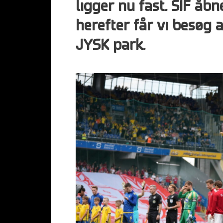
ligger nu fast. SIF å
herefter får vi besøg 
JYSK park.