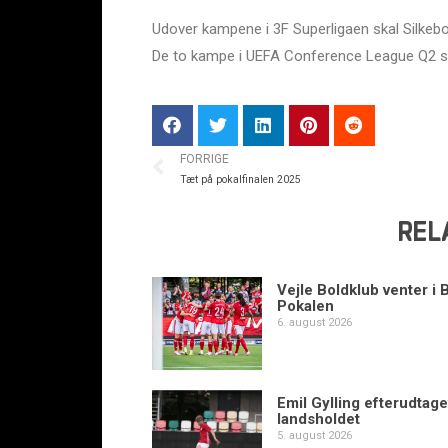
Udover kampene i 3F Superligaen skal Silkeb
De to kampe i UEFA Conference League Q2 spille
FORRIGE
Tæt på pokalfinalen 2025
REL
Vejle Boldklub venter i 
Pokalen
6. august 2026
Emil Gylling efterudtaget
landsholdet
5. august 2026