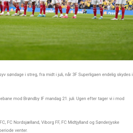
v søndage i streg, fra midt i juli, når 3F Superligaen endelig skydes i
bane mod Brøndby IF mandag 21. juli. Ugen efter tager vi i mod
C, FC Nordsjælland, Viborg FF, FC Midtjylland og Sønderjyske
eriode venter.