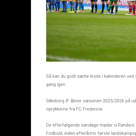
Så kan du godt sætte kryds i kalenderen ved sy
gang igen.
Silkeborg IF åbner sæsonen 2025/2026 på ude
oprykkerne fra FC Fredericia.
De efterfølgende søndage møder vi Randers F
Fodbold, inden efterårets første landskampsp