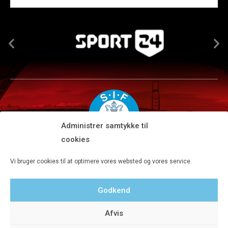
Administrer samtykke til
cookies
Silkeborg IF A/S · JYSK park, Ansvej 104 · DK-8600 Silkeborg
Vi bruger cookies til at optimere vores websted og vores service.
Tlf 8680 4477 · Fax 8680 4647 · Kontortid man-fre kl. 9-15
Godkend
Privatlivspolitik
Afvis