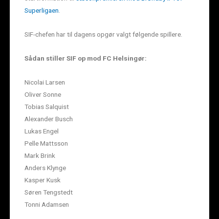
Superligaen
.
SIF-chefen har til dagens opgør valgt følgende spillere.
Sådan stiller SIF op mod FC Helsingør:
Nicolai Larsen
Oliver Sonne
Tobias Salquist
Alexander Busch
Lukas Engel
Pelle Mattsson
Mark Brink
Anders Klynge
Kasper Kusk
Søren Tengstedt
Tonni Adamsen