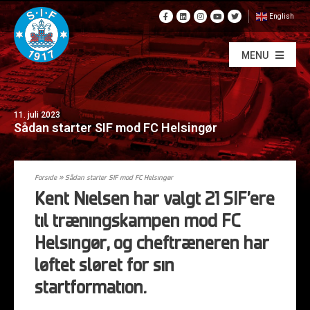
English
MENU
11. juli 2023
Sådan starter SIF mod FC Helsingør
Forside
»
Sådan starter SIF mod FC Helsingør
Kent Nielsen har valgt 21 SIF’ere
til træningskampen mod FC
Helsingør, og cheftræneren har
løftet sløret for sin
startformation.