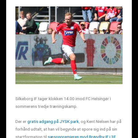
Silkeborg IF tager klokken 14.00 imod FC Helsingør i
sommerens tredje træningskamp.
Der er
gratis adgang på JYSK park
, og Kent Nielsen har på
forhånd udtalt, at han vil begynde at spore sig ind på sin
startformation til
sæsonpremieren mod Brøndby IF i 3F