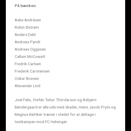
På bænken:
Aske Andrésen
Robin Østrøm
Anders Dahl
Andreas Pyndt
Andreas Oggesen
Callum McCowatt
Fredrik Carlsen
Frederik Carstensen
Oskar Boesen
Alexander Lind
Joel Felix, Stefán Teitur Thórdarson og Asbjørn
Bøndergaard er alle ude med skader, mens Jacob Pryts og
Magnus Bøttker træner i stedet for at deltage i
testkampen mod FC Helsingør.