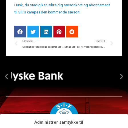
Husk, du stadig kan sikre dig sæsonkort og abonnement
til SIF’s kampe i den kommende sæson
!
FORRIGE
NÆSTE
Udebaneafsnittet udsolgt til SIF-Brøndby
Smal SIF-sejr i fremragende kulisse
Administrer samtykke til