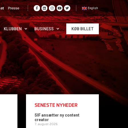
st
Presse
English
KLUBBEN
BUSINESS
KØB BILLET
SENESTE NYHEDER
SIF ansætter ny content
creator
7. august 2026