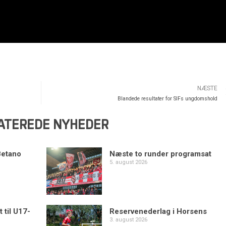
NÆSTE
Blandede resultater for SIFs ungdomshold
ATEREDE NYHEDER
Betano
Næste to runder programsat
5. august 2026
 til U17-
Reservenederlag i Horsens
3. august 2026