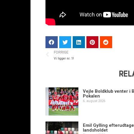
FORRIGE
Vi ligger nr. 1!
REL
Vejle Boldklub venter i 
Pokalen
6. august 2026
Emil Gylling efterudtaget
landsholdet