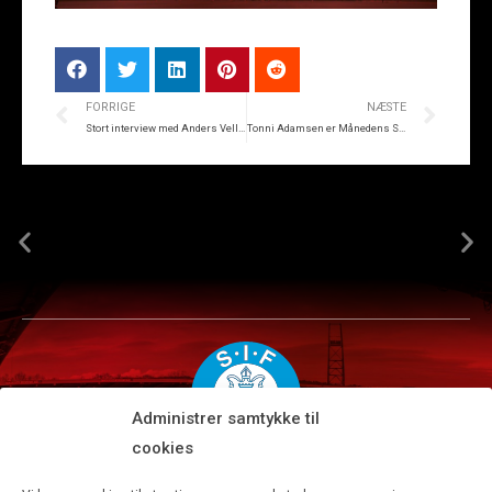
FORRIGE
NÆSTE
Stort interview med Anders Veller: “Skal finde den røde tråd”
Tonni Adamsen er Månedens Spiller i september
Administrer samtykke til
cookies
Silkeborg IF A/S · JYSK park, Ansvej 104 · DK-8600 Silkeborg