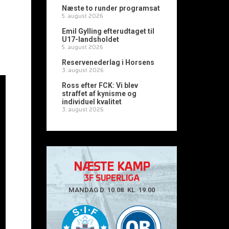
Næste to runder programsat
5. august 2026
Emil Gylling efterudtaget til
U17-landsholdet
5. august 2026
Reservenederlag i Horsens
3. august 2026
Ross efter FCK: Vi blev
straffet af kynisme og
individuel kvalitet
3. august 2026
NÆSTE KAMP
3F SUPERLIGA
MANDAG D. 10.08. KL. 19.00