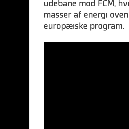
udebane mod FCM, hv
masser af energi ovenp
europæiske program.