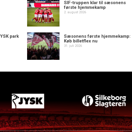
SIF-truppen klar til sæsonens
første hjemmekamp
2. august 2026
YSK park
Sæsonens første hjemmekamp:
Køb billetflex nu
31. juli 2026