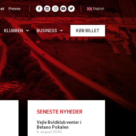
st
Presse
English
KLUBBEN
BUSINESS
KØB BILLET
SENESTE NYHEDER
Vejle Boldklub venter i
Betano Pokalen
6. august 2026