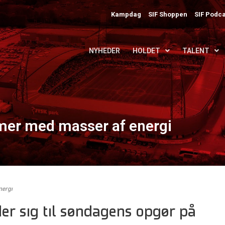
Kampdag
SIF Shoppen
SIF Podca
NYHEDER
HOLDET
TALENT
mer med masser af energi
nergi
r sig til søndagens opgør på