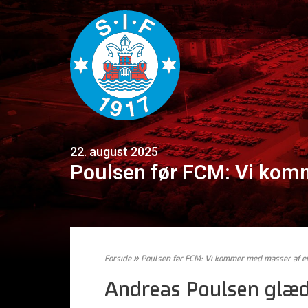
22. august 2025
Poulsen før FCM: Vi kom
Forside
»
Poulsen før FCM: Vi kommer med masser af e
Andreas Poulsen glæde