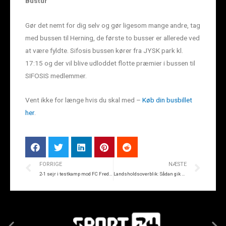
Bustur
Gør det nemt for dig selv og gør ligesom mange andre, tag
med bussen til Herning, de første to busser er allerede ved
at være fyldte. Sifosis bussen kører fra JYSK park kl.
17:15 og der vil blive udloddet flotte præmier i bussen til
SIFOSIS medlemmer.
Vent ikke for længe hvis du skal med –
Køb din busbillet
her
.
FORRIGE
NÆSTE
2-1 sejr i testkamp mod FC Fredericia
Landsholdsoverblik: Sådan gik det SIF’erne