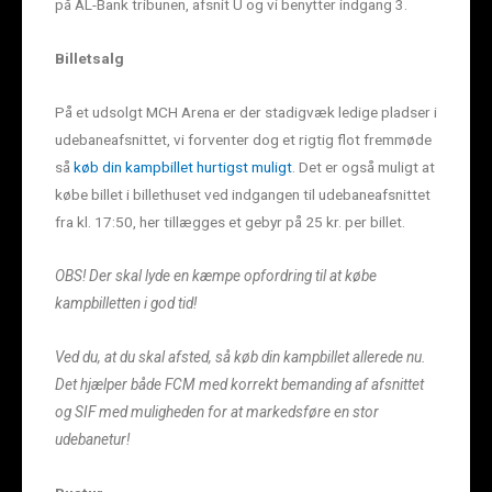
på AL-Bank tribunen, afsnit U og vi benytter indgang 3.
Billetsalg
På et udsolgt MCH Arena er der stadigvæk ledige pladser i
udebaneafsnittet, vi forventer dog et rigtig flot fremmøde
så
køb din kampbillet hurtigst muligt
. Det er også muligt at
købe billet i billethuset ved indgangen til udebaneafsnittet
fra kl. 17:50, her tillægges et gebyr på 25 kr. per billet.
OBS! Der skal lyde en kæmpe opfordring til at købe
kampbilletten i god tid!
Ved du, at du skal afsted, så køb din kampbillet allerede nu.
Det hjælper både FCM med korrekt bemanding af afsnittet
og SIF med muligheden for at markedsføre en stor
udebanetur!