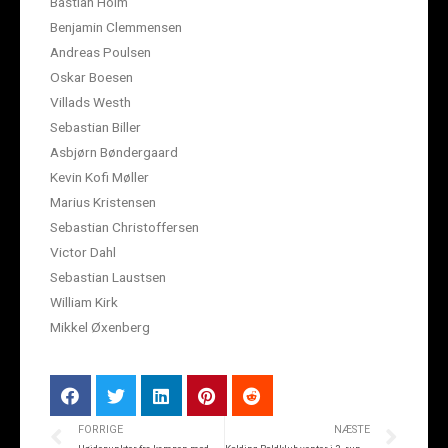
Bastian Holm
Benjamin Clemmensen
Andreas Poulsen
Oskar Boesen
Villads Westh
Sebastian Biller
Asbjørn Bøndergaard
Kevin Kofi Møller
Marius Kristensen
Sebastian Christoffersen
Victor Dahl
Sebastian Laustsen
William Kirk
Mikkel Øxenberg
FORRIGE
NÆSTE