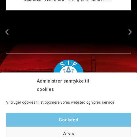
Højdepunkter fra kampen mod Middelfart
Kolding Boldklub venter i 3. runde
Administrer samtykke til
cookies
Silkeborg IF A/S · JYSK park, Ansvej 104 · DK-8600 Silkeborg
Vi bruger cookies til at optimere vores websted og vores service.
Tlf 8680 4477 · Fax 8680 4647 · Kontortid man-fre kl. 9-15
Godkend
Privatlivspolitik
Afvis