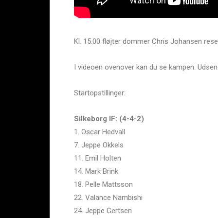
Kl. 15.00 fløjter dommer Chris Johansen res
I videoen ovenover kan du se kampen. Udsende
Startopstillinger:
Silkeborg IF: (4-4-2)
1. Oscar Hedvall
7. Jeppe Okkels
11. Emil Holten
14. Mark Brink
18. Pelle Mattsson
22. Valance Nambishi
24. Jeppe Gertsen