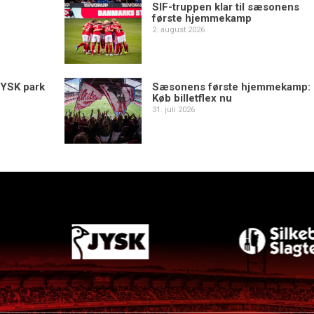
SIF-truppen klar til sæsonens
første hjemmekamp
2. august 2026
YSK park
Sæsonens første hjemmekamp:
Køb billetflex nu
31. juli 2026