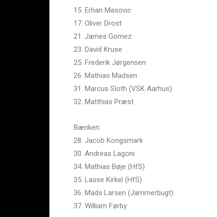
15. Erhan Masovic
17. Oliver Drost
21. James Gomez
23. David Kruse
25. Frederik Jørgensen
26. Mathias Madsen
31. Marcus Sloth (VSK Aarhus)
32. Matthias Præst
Bænken:
28. Jacob Kongsmark
30. Andreas Lagoni
34. Mathias Bøje (HfS)
35. Lasse Kirkel (HfS)
36. Mads Larsen (Jammerbugt)
37. William Førby