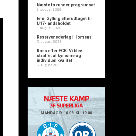
Næste to runder programsat
5. august 2026
Emil Gylling efterudtaget til
U17-landsholdet
5. august 2026
Reservenederlag i Horsens
3. august 2026
Ross efter FCK: Vi blev
straffet af kynisme og
individuel kvalitet
3. august 2026
NÆSTE KAMP
3F SUPERLIGA
MANDAG D. 10.08. KL. 19.00