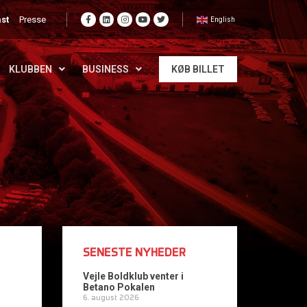
st
Presse
English
KLUBBEN
BUSINESS
KØB BILLET
SENESTE NYHEDER
Vejle Boldklub venter i
Betano Pokalen
6. august 2026