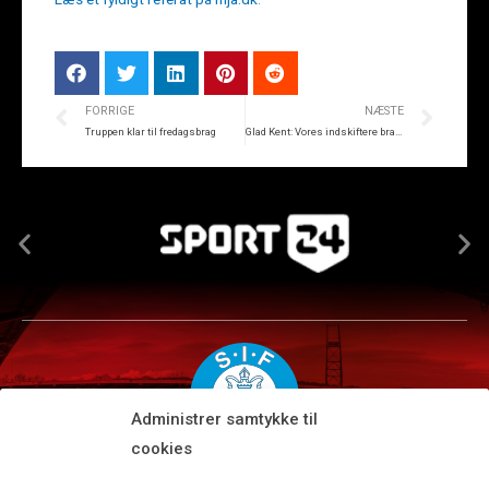
FORRIGE
NÆSTE
Truppen klar til fredagsbrag
Glad Kent: Vores indskiftere bragte fart og liv
Administrer samtykke til
cookies
Silkeborg IF A/S · JYSK park, Ansvej 104 · DK-8600 Silkeborg