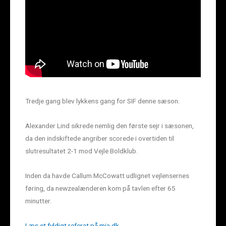
Tredje gang blev lykkens gang for SIF denne sæson.
Alexander Lind sikrede nemlig den første sejr i sæsonen,
da den indskiftede angriber scorede i overtiden til
slutresultatet 2-1 mod Vejle Boldklub.
Inden da havde Callum McCowatt udlignet vejlensernes
føring, da newzealænderen kom på tavlen efter 65
minutter.
Læs et fyldigt referat på mja.dk
.