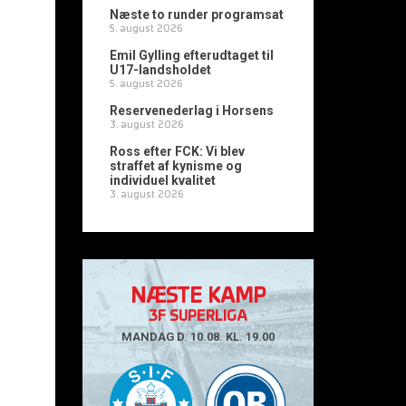
Næste to runder programsat
5. august 2026
Emil Gylling efterudtaget til
U17-landsholdet
5. august 2026
.
Reservenederlag i Horsens
3. august 2026
Ross efter FCK: Vi blev
straffet af kynisme og
individuel kvalitet
3. august 2026
NÆSTE KAMP
3F SUPERLIGA
MANDAG D. 10.08. KL. 19.00