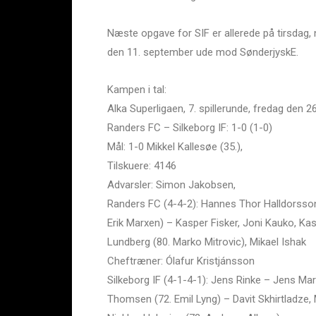
Næste opgave for SIF er allerede på tirsdag
den 11. september ude mod SønderjyskE.
Kampen i tal:
Alka Superligaen, 7. spillerunde, fredag den 26
Randers FC – Silkeborg IF: 1-0 (1-0)
Mål: 1-0 Mikkel Kallesøe (35.),
Tilskuere: 4146
Advarsler: Simon Jakobsen,
Randers FC (4-4-2): Hannes Thor Halldorss
Erik Marxen) – Kasper Fisker, Joni Kauko, Ka
Lundberg (80. Marko Mitrovic), Mikael Ishak
Cheftræner: Ólafur Kristjánsson
Silkeborg IF (4-1-4-1): Jens Rinke – Jens Ma
Thomsen (72. Emil Lyng) – Davit Skhirtladze, 