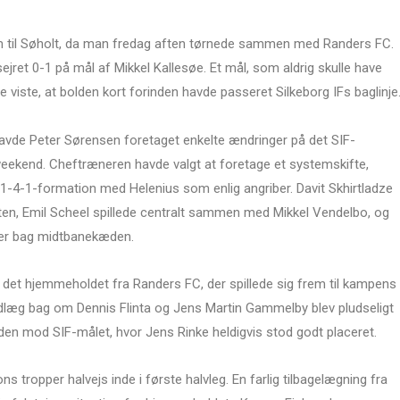
jem til Søholt, da man fredag aften tørnede sammen med Randers FC.
sejret 0-1 på mål af Mikkel Kallesøe. Et mål, som aldrig skulle have
 viste, at bolden kort forinden havde passeret Silkeborg IFs baglinje
avde Peter Sørensen foretaget enkelte ændringer på det SIF-
weekend. Cheftræneren havde valgt at foretage et systemskifte,
1-4-1-formation med Helenius som enlig angriber. Davit Skhirtladze
nten, Emil Scheel spillede centralt sammen med Mikkel Vendelbo, og
ler bag midtbanekæden.
 det hjemmeholdet fra Randers FC, der spillede sig frem til kampens
ndlæg bag om Dennis Flinta og Jens Martin Gammelby blev pludseligt
olden mod SIF-målet, hvor Jens Rinke heldigvis stod godt placeret.
s tropper halvejs inde i første halvleg. En farlig tilbagelægning fra