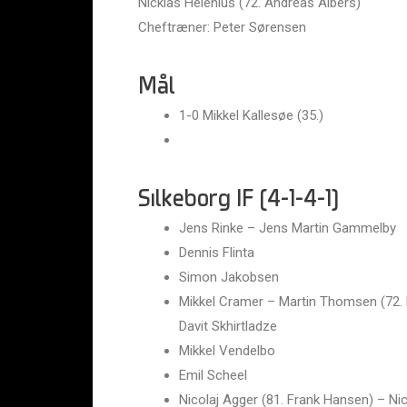
Nicklas Helenius (72. Andreas Albers)
Cheftræner: Peter Sørensen
Mål
1-0 Mikkel Kallesøe (35.)
Silkeborg IF (4-1-4-1)
Jens Rinke – Jens Martin Gammelby
Dennis Flinta
Simon Jakobsen
Mikkel Cramer – Martin Thomsen (72. 
Davit Skhirtladze
Mikkel Vendelbo
Emil Scheel
Nicolaj Agger (81. Frank Hansen) – Ni