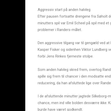
Aggressiv start på anden halvleg
Efter pausen fortsatte drengene fra Søholt de 
minutters spil var Emil Scheel på spil med et 
problemer i Randers-målet.
Den aggressive tilgang var til gengæld ved at 
Kasper Fisker og sidenhen Viktor Lundberg ve
forbi Jens Rinkes fjerneste stolpe.
Som anden halvleg skred frem, overtog Rande
spille sig frem til chancer i den modsatte en
reducering, da han afsluttede lige over Rander
I de afsluttende minutter jagtede Silkeborg-m
chance, men ind ville bolden desværre ikke. 
burde have været godkendt.