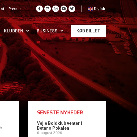
st
Presse
English
KLUBBEN
BUSINESS
KØB BILLET
SENESTE NYHEDER
Vejle Boldklub venter i
e
Betano Pokalen
6. august 2026