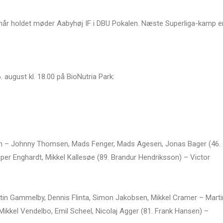
, når holdet møder Aabyhøj IF i DBU Pokalen. Næste Superliga-kamp e
. august kl. 18.00 på BioNutria Park:
on – Johnny Thomsen, Mads Fenger, Mads Agesen, Jonas Bager (46.
sper Enghardt, Mikkel Kallesøe (89. Brandur Hendriksson) – Victor
rtin Gammelby, Dennis Flinta, Simon Jakobsen, Mikkel Cramer – Marti
Mikkel Vendelbo, Emil Scheel, Nicolaj Agger (81. Frank Hansen) –