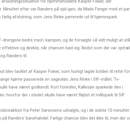
i afslutningssituation for hjemmeholdets Kasper Fisker, der
Minuttet efter var Randers på spil igen, da Mads Fenger med et par
n farlig afslutning, som Jens Rinke parrerede ud til hjørnespark.
-drengene bedre med i kampen, og de forsøgte så vidt muligt at stå
 effektive og direkte, når chancen bød sig. Bedst som der var optræ
log Randers til.
nut blev tacklet af Kasper Fisker, som hurtigt lagde bolden til rette for
t lange hjørne passerede en sagesløs Jens Rinke i SIF-målet. Tv-
skulle have været godkendt. Kort forinden, Kallesøe sparkede den i
, hvorfor der i stedet skulle have været fløjtet et målspark til SIF.
odsreaktion fra Peter Sørensens udvalgte, og i de sidste 10 minutter
op på Randers’ banehalvdel. Farlige chancer blev det ikke til, men der v