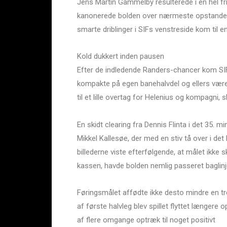
Jens Martin Gammelby resulterede i en hel fr
kanonerede bolden over nærmeste opstander. 
smarte driblinger i SIFs venstreside kom til e
Kold dukkert inden pausen
Efter de indledende Randers-chancer kom SIF
kompakte på egen banehalvdel og ellers være
til et lille overtag for Helenius og kompagni, s
En skidt clearing fra Dennis Flinta i det 35. mi
Mikkel Kallesøe, der med en stiv tå over i de
billederne viste efterfølgende, at målet ikke 
kassen, havde bolden nemlig passeret baglinjen
Føringsmålet affødte ikke desto mindre en tr
af første halvleg blev spillet flyttet længere 
af flere omgange optræk til noget positivt