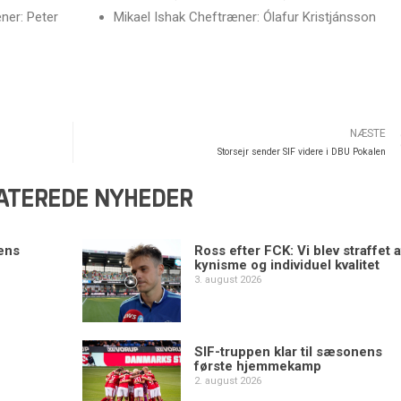
ner: Peter
Mikael Ishak Cheftræner: Ólafur Kristjánsson
NÆSTE
Storsejr sender SIF videre i DBU Pokalen
ATEREDE NYHEDER
ens
Ross efter FCK: Vi blev straffet a
kynisme og individuel kvalitet
3. august 2026
SIF-truppen klar til sæsonens
første hjemmekamp
2. august 2026