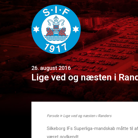
26. august 2016
Lige ved og næsten i Ran
Forside
»
Lige ved og næsten i Randers
Silkeborg IFs Superliga-mandskab måtte til a
været godkendt.