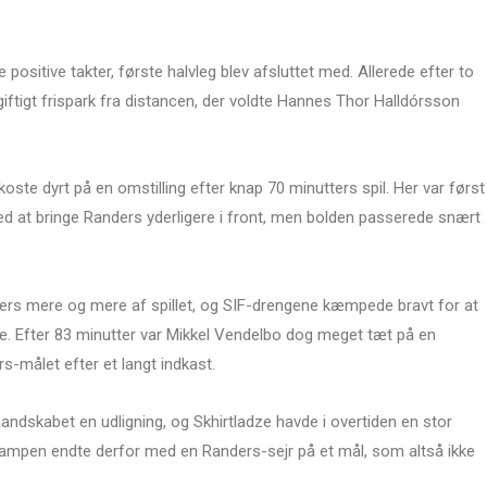
positive takter, første halvleg blev afsluttet med. Allerede efter to
giftigt frispark fra distancen, der voldte Hannes Thor Halldórsson
koste dyrt på en omstilling efter knap 70 minutters spil. Her var først
d at bringe Randers yderligere i front, men bolden passerede snært
rs mere og mere af spillet, og SIF-drengene kæmpede bravt for at
de. Efter 83 minutter var Mikkel Vendelbo dog meget tæt på en
s-målet efter et langt indkast.
andskabet en udligning, og Skhirtladze havde i overtiden en stor
Kampen endte derfor med en Randers-sejr på et mål, som altså ikke