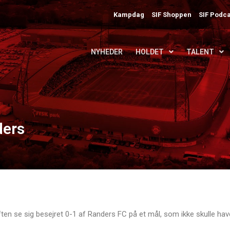
Kampdag
SIF Shoppen
SIF Podca
NYHEDER
HOLDET
TALENT
ders
ften se sig besejret 0-1 af Randers FC på et mål, som ikke skulle hav