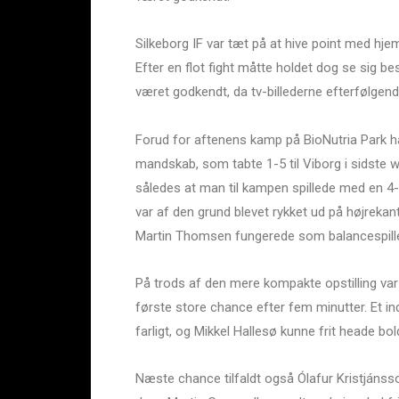
Silkeborg IF var tæt på at hive point med h
Efter en flot fight måtte holdet dog se sig be
været godkendt, da tv-billederne efterfølgende
Forud for aftenens kamp på BioNutria Park h
mandskab, som tabte 1-5 til Viborg i sidste 
således at man til kampen spillede med en 4-
var af den grund blevet rykket ud på højreka
Martin Thomsen fungerede som balancespil
På trods af den mere kompakte opstilling var
første store chance efter fem minutter. Et i
farligt, og Mikkel Hallesø kunne frit heade b
Næste chance tilfaldt også Ólafur Kristjánsson