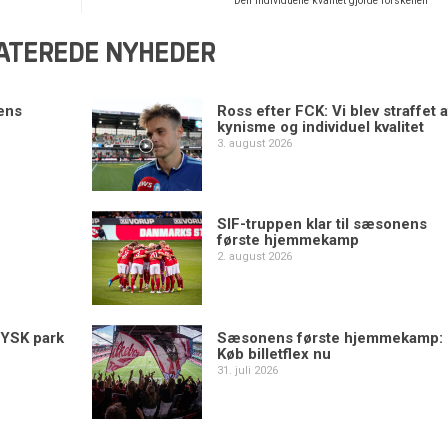
“Den individuelle kvalitet gjorde forskellen”
ATEREDE NYHEDER
ens
Ross efter FCK: Vi blev straffet a
kynisme og individuel kvalitet
3. august 2026
SIF-truppen klar til sæsonens
første hjemmekamp
2. august 2026
YSK park
Sæsonens første hjemmekamp:
Køb billetflex nu
31. juli 2026