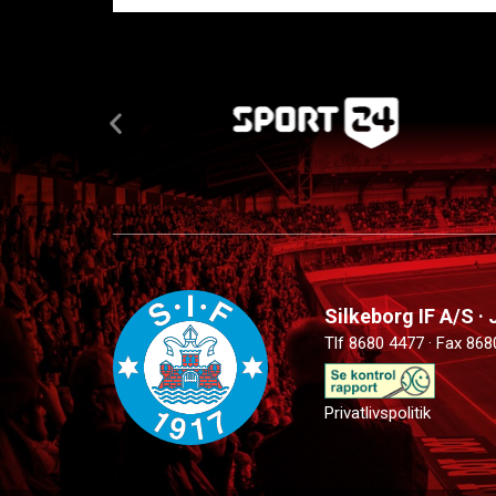
Silkeborg IF A/S ·
Tlf 8680 4477 · Fax 868
Privatlivspolitik