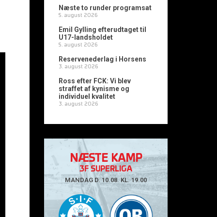
Næste to runder programsat
5. august 2026
Emil Gylling efterudtaget til
U17-landsholdet
5. august 2026
Reservenederlag i Horsens
3. august 2026
Ross efter FCK: Vi blev
straffet af kynisme og
individuel kvalitet
3. august 2026
NÆSTE KAMP
3F SUPERLIGA
MANDAG D. 10.08. KL. 19.00