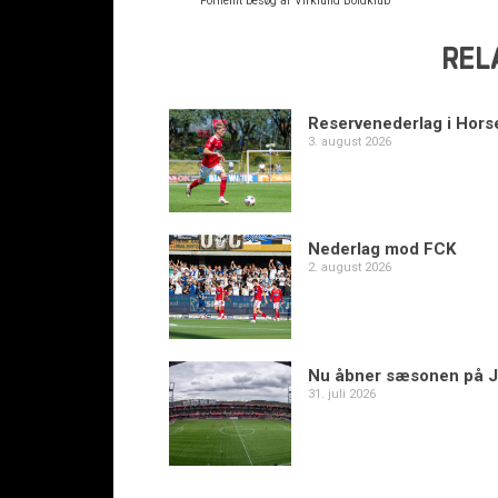
Fornemt besøg af Virklund Boldklub
REL
Reservenederlag i Hors
3. august 2026
Nederlag mod FCK
2. august 2026
Nu åbner sæsonen på J
31. juli 2026