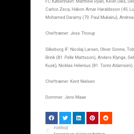
FC København: Matthew Ryan, Kevin Diks, Deni
Carlos Zeca, Hákon Arnar Haraldsson (45: L
Mohamed Daramy (70: Paul Mukairu), Andreas
Cheftræner: Jess Thorup
Silkeborg IF: Nicolaj Larsen, Oliver Sonne, To
Brink (81: Pelle Mattsson), Anders Klynge, S
Kusk), Nicklas Helenius (81: Tonni Adamsen).
Cheftræner: Kent Nielsen
Dommer: Jens Maae
FORRIGE