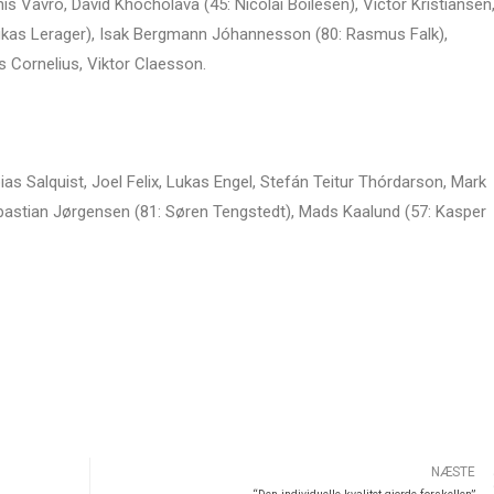
s Vavro, David Khocholava (45: Nicolai Boilesen), Victor Kristiansen
ukas Lerager), Isak Bergmann Jóhannesson (80: Rasmus Falk),
 Cornelius, Viktor Claesson.
bias Salquist, Joel Felix, Lukas Engel, Stefán Teitur Thórdarson, Mark
ebastian Jørgensen (81: Søren Tengstedt), Mads Kaalund (57: Kasper
NÆSTE