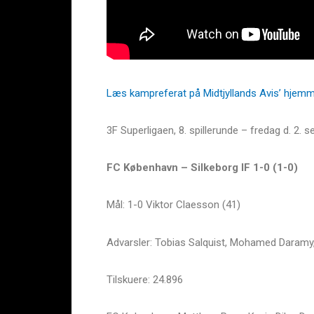
Læs kampreferat på Midtjyllands Avis’ hjem
3F Superligaen, 8. spillerunde – fredag d. 2. 
FC København – Silkeborg IF 1-0 (1-0)
Mål: 1-0 Viktor Claesson (41)
Advarsler: Tobias Salquist, Mohamed Daramy,
Tilskuere: 24.896