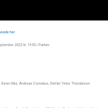
meside her
september 2022 kl. 19.00 i Parken
 Kevin Diks, Andreas Cornelius, Stefán Teitur Thórdarson