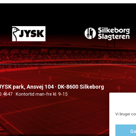
 JYSK park, Ansvej 104 · DK-8600 Silkeborg
0 4647 · Kontortid man-fre kl. 9-15
Vi bruger co
Go