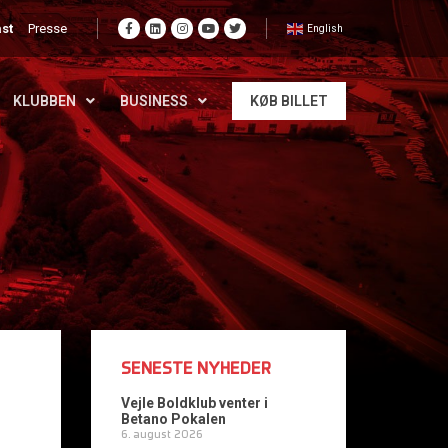
st
Presse
English
KLUBBEN
BUSINESS
KØB BILLET
SENESTE NYHEDER
Vejle Boldklub venter i
Betano Pokalen
6. august 2026