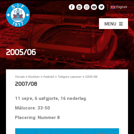
English
MENU
2005/06
Forside
»
Klubben
»
Fodbold
»
Tidligere sæsoner
»
2005/06
2007/08
11 sejre, 6 uafgjorte, 16 nederlag.
Målscore: 33-50
Placering: Nummer 8