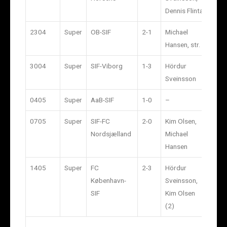
Dennis Flinta
2304
Super
OB-SIF
2-1
Michael
7.86
Hansen, str.
3004
Super
SIF-Viborg
1-3
Hördur
3.45
Sveinsson
0405
Super
AaB-SIF
1-0
–
5.24
0705
Super
SIF-FC
2-0
Kim Olsen,
2.63
Nordsjælland
Michael
Hansen
1405
Super
FC
2-3
Hördur
38.0
København-
Sveinsson,
SIF
Kim Olsen
(2)