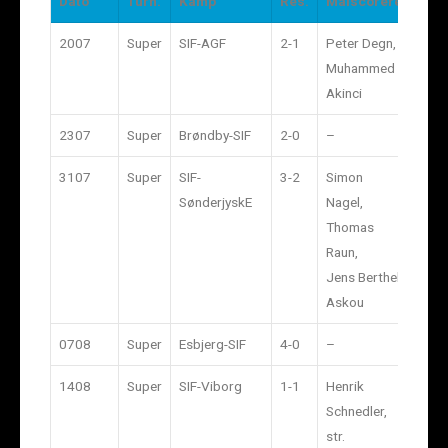
Dato
Turn.
Kamp
Res.
Målscorere
Tils
2007
Super
SIF-AGF
2-1
Peter Degn,
4.93
Muhammed
Akinci
2307
Super
Brøndby-SIF
2-0
–
11.2
3107
Super
SIF-
3-2
Simon
3.85
SønderjyskE
Nagel,
Thomas
Raun,
Jens Berthel
Askou
0708
Super
Esbjerg-SIF
4-0
–
7.09
1408
Super
SIF-Viborg
1-1
Henrik
4.37
Schnedler,
str.