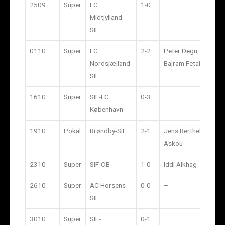
2509
Super
FC
1-0
–
6.38
Midtjylland-
SIF
0110
Super
FC
2-2
Peter Degn,
3.04
Nordsjælland-
Bajram Fetai
SIF
1610
Super
SIF-FC
0-3
–
5.71
København
1910
Pokal
Brøndby-SIF
2-1
Jens Berthel
7.88
Askou
2310
Super
SIF-OB
1-0
Iddi Alkhag
2.68
2610
Super
AC Horsens-
0-0
–
2.68
SIF
3010
Super
SIF-
0-1
–
3.16