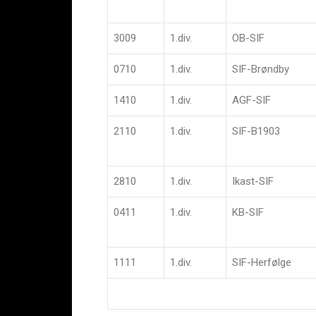
3009
1.div.
OB-SIF
0710
1.div.
SIF-Brøndby
1410
1.div.
AGF-SIF
2110
1.div.
SIF-B1903
2810
1.div.
Ikast-SIF
0411
1.div.
KB-SIF
1111
1.div.
SIF-Herfølge