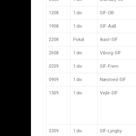
1208
1.div.
SIF-OB
1908
1.div.
SIF-AaB
2208
Pokal
Ikast-SIF
2608
1.div.
Viborg-SIF
0209
1.div.
SIF-Frem
0909
1.div.
Næstved-SIF
1509
1.div.
Vejle-SIF
2309
1.div.
SIF-Lyngby