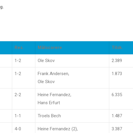
g.
Res.
Målscorere
Tilsk.
1-2
Ole Skov
2.389
1-2
Frank Andersen,
1.873
Ole Skov
2-2
Heine Fernandez,
6.335
Hans Erfurt
1-1
Troels Bech
1.487
4-0
Heine Fernandez (2),
3.387