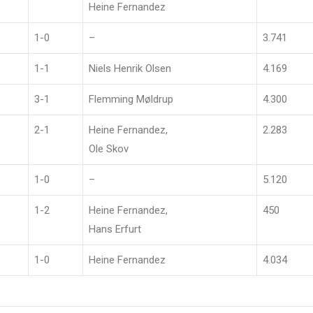
Heine Fernandez
1-0
–
3.741
1-1
Niels Henrik Olsen
4.169
3-1
Flemming Møldrup
4.300
2-1
Heine Fernandez,
2.283
Ole Skov
1-0
–
5.120
1-2
Heine Fernandez,
450
Hans Erfurt
1-0
Heine Fernandez
4.034