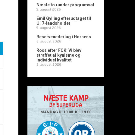
Næste to runder programsat
5. august 2026
Emil Gylling efterudtaget til
U17-landsholdet
5. august 2026
Reservenederlag i Horsens
3. august 2026
Ross efter FCK: Vi blev
straffet af kynisme og
individuel kvalitet
3. august 2026
NÆSTE KAMP
3F SUPERLIGA
MANDAG D. 10.08. KL. 19.00