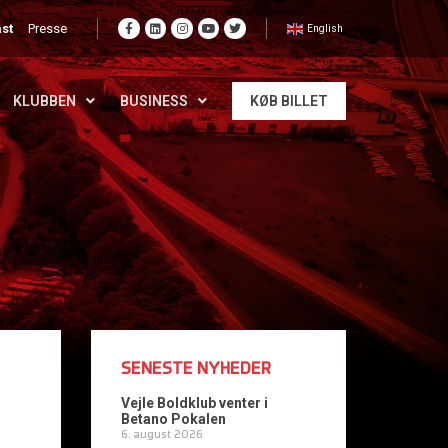
st
Presse
English
KLUBBEN
BUSINESS
KØB BILLET
SENESTE NYHEDER
Vejle Boldklub venter i
Betano Pokalen
6. august 2026