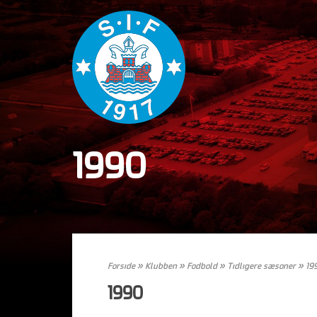
1990
Forside
»
Klubben
»
Fodbold
»
Tidligere sæsoner
»
19
1990