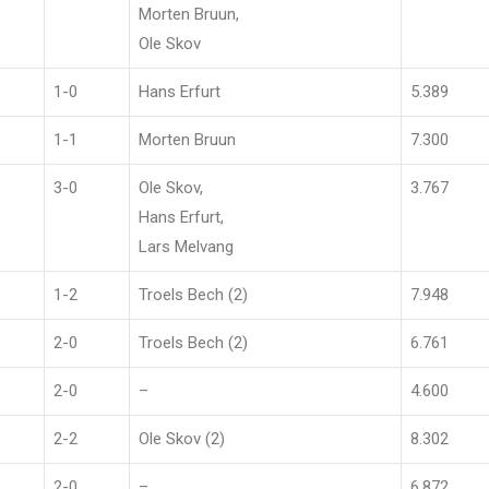
Morten Bruun,
Ole Skov
1-0
Hans Erfurt
5.389
1-1
Morten Bruun
7.300
3-0
Ole Skov,
3.767
Hans Erfurt,
Lars Melvang
1-2
Troels Bech (2)
7.948
2-0
Troels Bech (2)
6.761
2-0
–
4.600
2-2
Ole Skov (2)
8.302
2-0
–
6.872