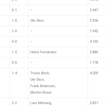
0-1
–
3.447
1-0
Ole Skov
2.956
1-0
–
1.942
0-0
–
4.100
1-2
Heine Fernandez
2.886
0-0
–
1.778
1-4
Troels Bech,
4.200
Ole Skov,
Frank Andersen,
Morten Bruun
2-2
Lars Melvang,
2.837