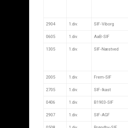
2904
1.div.
SIF-Viborg
0605
1.div.
AaB-SIF
1305
1.div.
SIF-Næstved
2005
1.div.
Frem-SIF
2705
1.div.
SIF-Ikast
0406
1.div.
B1903-SIF
2907
1.div.
SIF-AGF
0508
1.div.
Brøndby-SIF