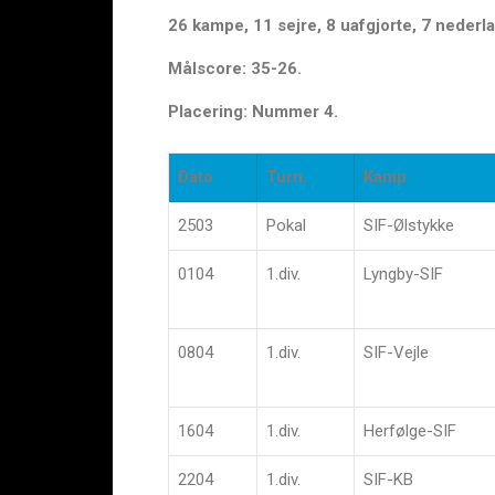
26 kampe, 11 sejre, 8 uafgjorte, 7 nederla
Målscore: 35-26.
Placering: Nummer 4.
Dato
Turn.
Kamp
2503
Pokal
SIF-Ølstykke
0104
1.div.
Lyngby-SIF
0804
1.div.
SIF-Vejle
1604
1.div.
Herfølge-SIF
2204
1.div.
SIF-KB