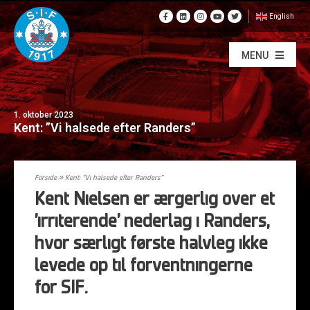
English
MENU
1. oktober 2023
Kent: ”Vi halsede efter Randers”
Forside
»
Kent: ”Vi halsede efter Randers”
Kent Nielsen er ærgerlig over et
’irriterende’ nederlag i Randers,
hvor særligt første halvleg ikke
levede op til forventningerne
for SIF.