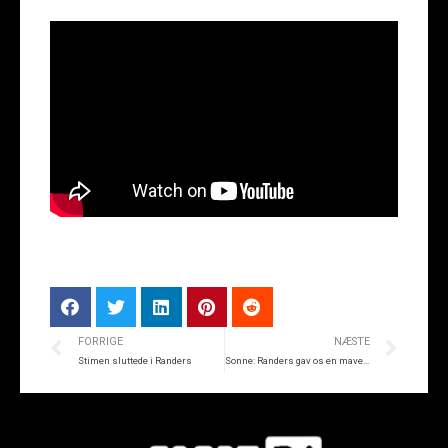
FORRIGE
NÆSTE
Stimen sluttede i Randers
Sonne: Randers gav os en mavepuster