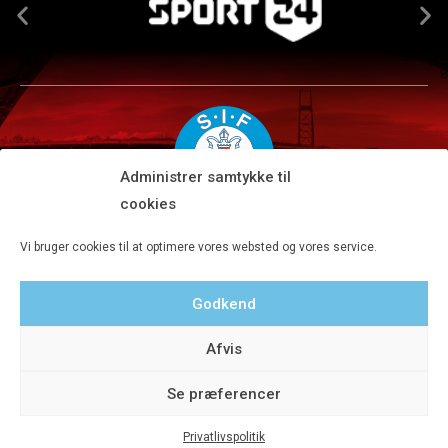
Administrer samtykke til
cookies
Silkeborg IF A/S · JYSK park, Ansvej 104 · DK-8600 Silkeborg
Vi bruger cookies til at optimere vores websted og vores service.
Tlf 8680 4477 · Fax 8680 4647 · Kontortid man-fre kl. 9-15
Godkend
Privatlivspolitik
Afvis
Se præferencer
Privatlivspolitik
© 2020 Silkeborg IF A/S - Designet af Aveo - web&marketing