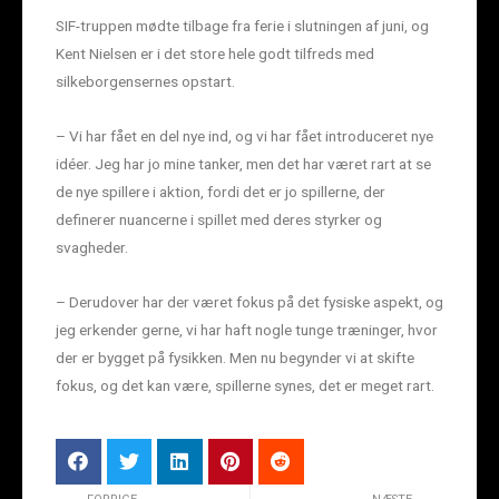
SIF-truppen mødte tilbage fra ferie i slutningen af juni, og
Kent Nielsen er i det store hele godt tilfreds med
silkeborgensernes opstart.
– Vi har fået en del nye ind, og vi har fået introduceret nye
idéer. Jeg har jo mine tanker, men det har været rart at se
de nye spillere i aktion, fordi det er jo spillerne, der
definerer nuancerne i spillet med deres styrker og
svagheder.
– Derudover har der været fokus på det fysiske aspekt, og
jeg erkender gerne, vi har haft nogle tunge træninger, hvor
der er bygget på fysikken. Men nu begynder vi at skifte
fokus, og det kan være, spillerne synes, det er meget rart.