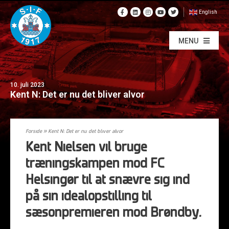
English
MENU
10. juli 2023
Kent N: Det er nu det bliver alvor
Forside
»
Kent N: Det er nu det bliver alvor
Kent Nielsen vil bruge
træningskampen mod FC
Helsingør til at snævre sig ind
på sin idealopstilling til
sæsonpremieren mod Brøndby.