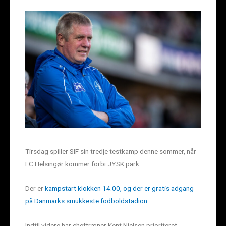
Tirsdag spiller SIF sin tredje testkamp denne sommer, når
FC Helsingør kommer forbi JYSK park.
Der er
kampstart klokken 14.00, og der er gratis adgang
på Danmarks smukkeste fodboldstadion
.
Indtil videre har cheftræner Kent Nielsen prioriteret