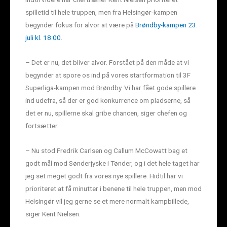
spilletid til hele truppen, men fra Helsingør-kampen
begynder fokus for alvor at være på
Brøndby-kampen 23.
juli kl. 18.00
.
– Det er nu, det bliver alvor. Forstået på den måde at vi
begynder at spore os ind på vores startformation til 3F
Superliga-kampen mod Brøndby. Vi har fået gode spillere
ind udefra, så der er god konkurrence om pladserne, så
det er nu, spillerne skal gribe chancen, siger chefen og
fortsætter.
– Nu stod Fredrik Carlsen og Callum McCowatt bag et
godt mål mod Sønderjyske i Tønder, og i det hele taget har
jeg set meget godt fra vores nye spillere. Hidtil har vi
prioriteret at få minutter i benene til hele truppen, men mod
Helsingør vil jeg gerne se et mere normalt kampbillede,
siger Kent Nielsen.