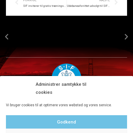
FORRIGE
NÆSTE
SIF inviterer til gratis træningskamp
Udebaneafsnittet udsolgt til SIF-Brøndby
Administrer samtykke til
cookies
Silkeborg IF A/S · JYSK park, Ansvej 104 · DK-8600 Silkeborg
Vi bruger cookies til at optimere vores websted og vores service.
Tlf 8680 4477 · Fax 8680 4647 · Kontortid man-fre kl. 9-15
Godkend
Privatlivspolitik