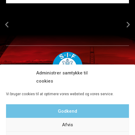
Administrer samtykke til
cookies
Silkeborg IF A/S · JYSK park, Ansvej 104 · DK-8600 Silkeborg
Vi bruger cookies til at optimere vores websted og vores service.
Tlf 8680 4477 · Fax 8680 4647 · Kontortid man-fre kl. 9-15
Godkend
Privatlivspolitik
Afvis