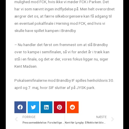
mulighed mod FCK, hvis ikke vi møder FCK i Parken. Det
har vi som nævnt ingen indflydelse på. Men helt overordnet
ærgrer det os, at færre silkeborgensere kan få adgang til
en eventuel pokalfinale i Herning mod FCK, end hvis vi
skulle have spillet kampen i Brøndby.
– Nu handler det først om fremmest om at slå Brøndby
over to kampe i semifinalen, så vi for andet år i træk kan
stå i en finale, og det er der, vores fokus ligger nu, siger
Kent Madsen.
Pokalsemifinalerne mod Brøndby IF spilles henholdsvis 30.
april og 7. maj, hvor SIF slutter af på JYSK park.
FORRIGE
NÆSTE
Pressemeddelelse: Forskellige scenarier for årets pokalfinale
Kent før Lyngby: Effektivitet bliver altafgørende