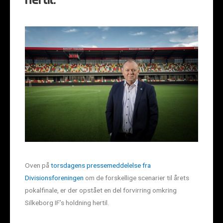
hertil.
Oven på
torsdagens pressemeddelelse fra
Divisionsforeningen
om de forskellige scenarier til årets
pokalfinale, er der opstået en del forvirring omkring
Silkeborg IF’s holdning hertil.