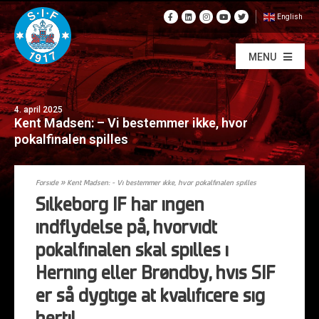
English
MENU
4. april 2025
Kent Madsen: – Vi bestemmer ikke, hvor
pokalfinalen spilles
Forside
»
Kent Madsen: – Vi bestemmer ikke, hvor pokalfinalen spilles
Silkeborg IF har ingen
indflydelse på, hvorvidt
pokalfinalen skal spilles i
Herning eller Brøndby, hvis SIF
er så dygtige at kvalificere sig