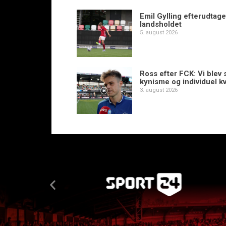
Emil Gylling efterudtaget
landsholdet
5. august 2026
Ross efter FCK: Vi blev s
kynisme og individuel kv
3. august 2026