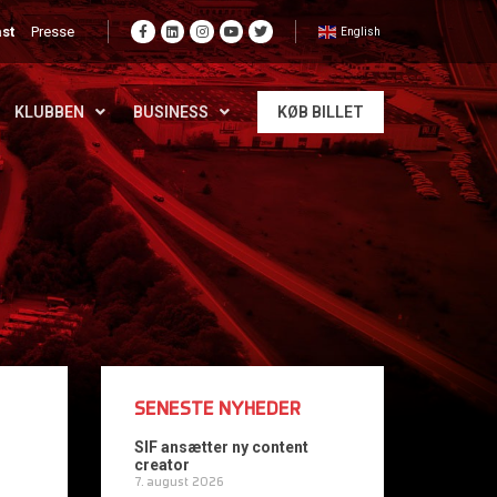
st
Presse
English
KLUBBEN
BUSINESS
KØB BILLET
SENESTE NYHEDER
SIF ansætter ny content
creator
7. august 2026