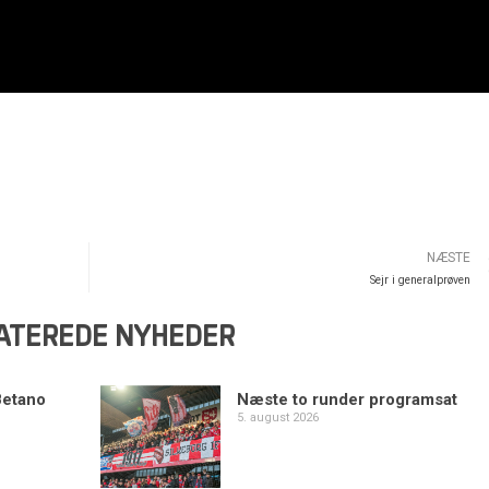
NÆSTE
Sejr i generalprøven
ATEREDE NYHEDER
Betano
Næste to runder programsat
5. august 2026