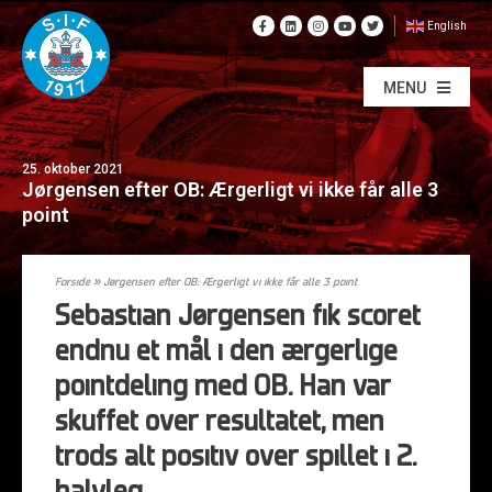
English
MENU
25. oktober 2021
Jørgensen efter OB: Ærgerligt vi ikke får alle 3
point
Forside
»
Jørgensen efter OB: Ærgerligt vi ikke får alle 3 point
Sebastian Jørgensen fik scoret
endnu et mål i den ærgerlige
pointdeling med OB. Han var
skuffet over resultatet, men
trods alt positiv over spillet i 2.