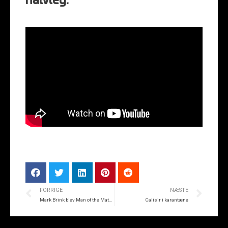
halvleg.
FORRIGE
NÆSTE
Mark Brink blev Man of the Match
Calisir i karantæne