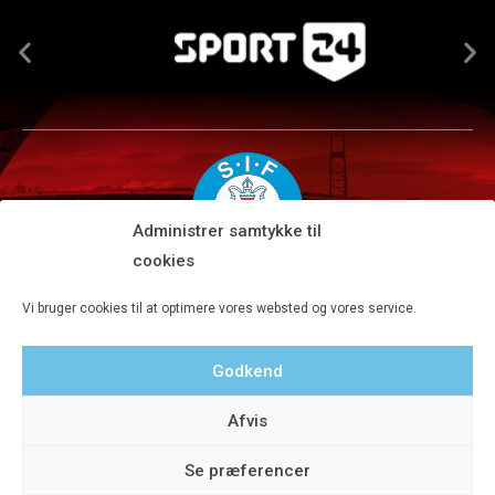
Administrer samtykke til
cookies
Silkeborg IF A/S · JYSK park, Ansvej 104 · DK-8600 Silkeborg
Vi bruger cookies til at optimere vores websted og vores service.
Tlf 8680 4477 · Fax 8680 4647 · Kontortid man-fre kl. 9-15
Godkend
Privatlivspolitik
Afvis
Se præferencer